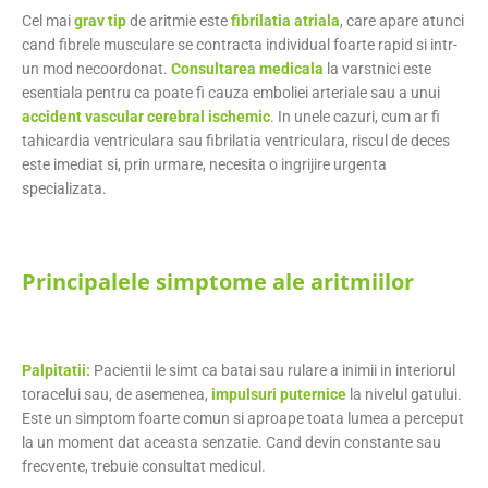
Cel mai
grav tip
de aritmie este
fibrilatia atriala
, care apare atunci
cand fibrele musculare se contracta individual foarte rapid si intr-
un mod necoordonat.
Consultarea medicala
la varstnici este
esentiala pentru ca poate fi cauza emboliei arteriale sau a unui
accident vascular
cerebral ischemic
. In unele cazuri, cum ar fi
tahicardia ventriculara sau fibrilatia ventriculara, riscul de deces
este imediat si, prin urmare, necesita o ingrijire urgenta
specializata.
Principalele simptome ale aritmiilor
Palpitatii:
Pacientii le simt ca batai sau rulare a inimii in interiorul
toracelui sau, de asemenea,
impulsuri puternice
la nivelul gatului.
Este un simptom foarte comun si aproape toata lumea a perceput
la un moment dat aceasta senzatie. Cand devin constante sau
frecvente, trebuie consultat medicul.