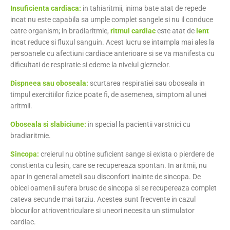
Insuficienta cardiaca:
in tahiaritmii, inima bate atat de repede
incat nu este capabila sa umple complet sangele si nu il conduce
catre organism; in bradiaritmie,
ritmul cardiac
este atat de
lent
incat reduce si fluxul sanguin. Acest lucru se intampla mai ales la
persoanele cu afectiuni cardiace anterioare si se va manifesta cu
dificultati de respiratie si edeme la nivelul gleznelor.
Dispneea sau oboseala:
scurtarea respiratiei sau oboseala in
timpul exercitiilor fizice poate fi, de asemenea, simptom al unei
aritmii.
Oboseala si slabiciune:
in special la pacientii varstnici cu
bradiaritmie.
Sincopa:
creierul nu obtine suficient sange si exista o pierdere de
constienta cu lesin, care se recupereaza spontan. In aritmii, nu
apar in general ameteli sau disconfort inainte de sincopa. De
obicei oamenii sufera brusc de sincopa si se recupereaza complet
cateva secunde mai tarziu. Acestea sunt frecvente in cazul
blocurilor atrioventriculare si uneori necesita un stimulator
cardiac.