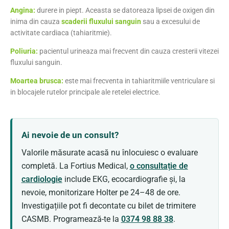
Angina:
durere in piept. Aceasta se datoreaza lipsei de oxigen din
inima din cauza
scaderii fluxului sanguin
sau a excesului de
activitate cardiaca (tahiaritmie).
Poliuria:
pacientul urineaza mai frecvent din cauza cresterii vitezei
fluxului sanguin.
Moartea brusca:
este mai frecventa in tahiaritmiile ventriculare si
in blocajele rutelor principale ale retelei electrice.
Ai nevoie de un consult?
Valorile măsurate acasă nu înlocuiesc o evaluare
completă. La Fortius Medical,
o consultație de
cardiologie
include EKG, ecocardiografie și, la
nevoie, monitorizare Holter pe 24–48 de ore.
Investigațiile pot fi decontate cu bilet de trimitere
CASMB. Programează-te la
0374 98 88 38
.