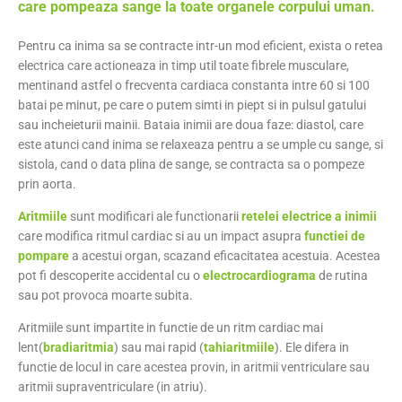
care pompeaza sange la toate organele corpului uman.
Pentru ca inima sa se contracte intr-un mod eficient, exista o retea
electrica care actioneaza in timp util toate fibrele musculare,
mentinand astfel o frecventa cardiaca constanta intre 60 si 100
batai pe minut, pe care o putem simti in piept si in pulsul gatului
sau incheieturii mainii. Bataia inimii are doua faze: diastol, care
este atunci cand inima se relaxeaza pentru a se umple cu sange, si
sistola, cand o data plina de sange, se contracta sa o pompeze
prin aorta.
Aritmiile
sunt modificari ale functionarii
retelei electrice a inimii
care modifica ritmul cardiac si au un impact asupra
functiei de
pompare
a acestui organ, scazand eficacitatea acestuia. Acestea
pot fi descoperite accidental cu o
electrocardiograma
de rutina
sau pot provoca moarte subita.
Aritmiile sunt impartite in functie de un ritm cardiac mai
lent(
bradiaritmia
) sau mai rapid (
tahiaritmiile
). Ele difera in
functie de locul in care acestea provin, in aritmii ventriculare sau
aritmii supraventriculare (in atriu).