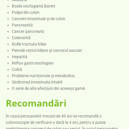
Boala esofagiană Barett
Polipii din colon
Cancere intestinale şi de colon
Pancreatită
Cancer pancreatic
Colecistită
Bolile tractului biliar
Pietrele vezicii biliare și cancerul asociat
Hepatită
Reflux gastroesofagian
Colită
Probleme nutriționale și metabolice,
Sindromul intestinului iritabil
O serie de alte afecțiuni din aceeaşi gamă
Recomandări
În cazul persoanelor trecute de 40 ani se recomandă o
colonoscopie de verificare o dată la 4 ani, pentru a putea
preîntâmpina cancerul de colon sau rectal. În cazul persoanelor