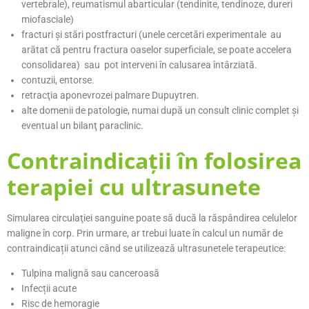
vertebrale), reumatismul abarticular (tendinite, tendinoze, dureri
miofasciale)
fracturi şi stări postfracturi (unele cercetări experimentale au
arătat că pentru fractura oaselor superficiale, se poate accelera
consolidarea) sau pot interveni în calusarea întârziată.
contuzii, entorse.
retracţia aponevrozei palmare Dupuytren.
alte domenii de patologie, numai după un consult clinic complet şi
eventual un bilanţ paraclinic.
Contraindicații în folosirea
terapiei cu ultrasunete
Simularea circulaţiei sanguine poate să ducă la răspândirea celulelor
maligne în corp. Prin urmare, ar trebui luate în calcul un număr de
contraindicații atunci când se utilizează ultrasunetele terapeutice:
Tulpina malignă sau canceroasă
Infecții acute
Risc de hemoragie