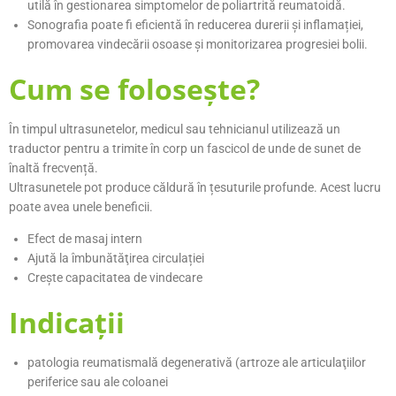
utilă în gestionarea simptomelor de poliartrită reumatoidă.
Sonografia poate fi eficientă în reducerea durerii și inflamației,
promovarea vindecării osoase și monitorizarea progresiei bolii.
Cum se foloseşte?
În timpul ultrasunetelor, medicul sau tehnicianul utilizează un
traductor pentru a trimite în corp un fascicol de unde de sunet de
înaltă frecvență.
Ultrasunetele pot produce căldură în țesuturile profunde. Acest lucru
poate avea unele beneficii.
Efect de masaj intern
Ajută la îmbunătăţirea circulației
Creşte capacitatea de vindecare
Indicaţii
patologia reumatismală degenerativă (artroze ale articulaţiilor
periferice sau ale coloanei