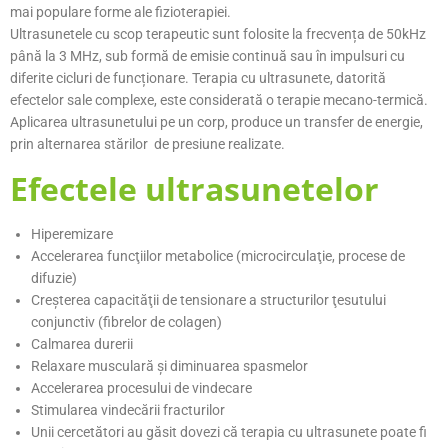
mai populare forme ale fizioterapiei.
Ultrasunetele cu scop terapeutic sunt folosite la frecvența de 50kHz
până la 3 MHz, sub formă de emisie continuă sau în impulsuri cu
diferite cicluri de funcționare. Terapia cu ultrasunete, datorită
efectelor sale complexe, este considerată o terapie mecano-termică.
Aplicarea ultrasunetului pe un corp, produce un transfer de energie,
prin alternarea stărilor de presiune realizate.
Efectele ultrasunetelor
Hiperemizare
Accelerarea funcţiilor metabolice (microcirculaţie, procese de
difuzie)
Creșterea capacităţii de tensionare a structurilor ţesutului
conjunctiv (fibrelor de colagen)
Calmarea durerii
Relaxare musculară şi diminuarea spasmelor
Accelerarea procesului de vindecare
Stimularea vindecării fracturilor
Unii cercetători au găsit dovezi că terapia cu ultrasunete poate fi