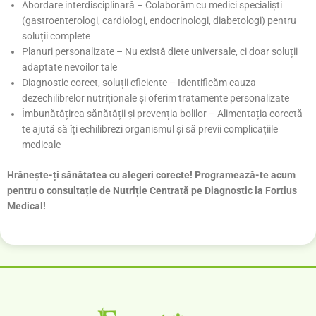
Abordare interdisciplinară – Colaborăm cu medici specialiști
(gastroenterologi, cardiologi, endocrinologi, diabetologi) pentru
soluții complete
Planuri personalizate – Nu există diete universale, ci doar soluții
adaptate nevoilor tale
Diagnostic corect, soluții eficiente – Identificăm cauza
dezechilibrelor nutriționale și oferim tratamente personalizate
Îmbunătățirea sănătății și prevenția bolilor – Alimentația corectă
te ajută să îți echilibrezi organismul și să previi complicațiile
medicale
Hrănește-ți sănătatea cu alegeri corecte! Programează-te acum
pentru o consultație de Nutriție Centrată pe Diagnostic la Fortius
Medical!