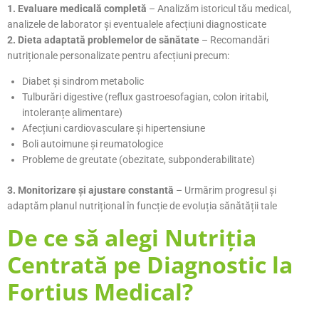
1. Evaluare medicală completă
– Analizăm istoricul tău medical,
analizele de laborator și eventualele afecțiuni diagnosticate
2. Dieta adaptată problemelor de sănătate
– Recomandări
nutriționale personalizate pentru afecțiuni precum:
Diabet și sindrom metabolic
Tulburări digestive (reflux gastroesofagian, colon iritabil,
intoleranțe alimentare)
Afecțiuni cardiovasculare și hipertensiune
Boli autoimune și reumatologice
Probleme de greutate (obezitate, subponderabilitate)
3. Monitorizare și ajustare constantă
– Urmărim progresul și
adaptăm planul nutrițional în funcție de evoluția sănătății tale
De ce să alegi Nutriția
Centrată pe Diagnostic la
Fortius Medical?