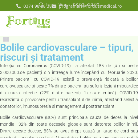
Luni - Vineri: 08:00 - 20:00
0374 98 88 38
programari@fortiusmedical.ro
Bolile cardiovasculare – tipuri,
riscuri și tratament
Infecția cu Coronavirus (COVID-19) a afectat 185 de țări și peste
3.000.000.de pacienți din întreaga lume începând cu februarie 2020.
Printre pacienții cu COVID-19, există o prevalență ridicată a bolilor
cardiovasculare și peste 7% dintre pacienți au suferit leziuni miocardice
din cauza infecției (22% dintre pacienții în stare critică). COVID-19
reprezintă o provocare pentru transplantul de inimă, afectând selecția
donatorilor, imunosupresia și managementul posttransplant.
Bolile cardiovasculare (BCV) sunt principala cauză de deces la nivel
mondial. 32% din toate decesele globale sunt datorate bolilor inimii.
Dintre aceste decese, 85% au avut drept cauză un atac de cord sau
accident vascular cerebral. Majoritatea bolilor cardiovasculare pot fi