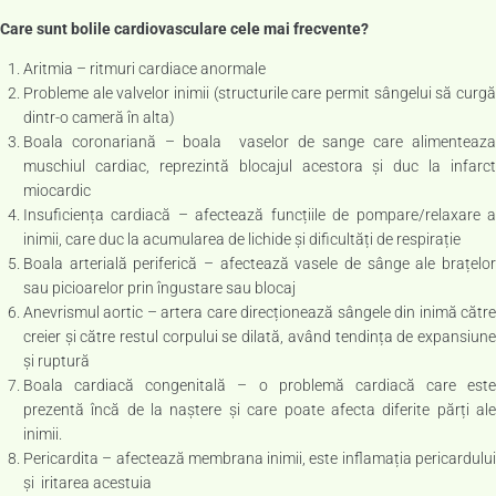
Care sunt bolile cardiovasculare cele mai frecvente?
Aritmia – ritmuri cardiace anormale
Probleme ale valvelor inimii (structurile care permit sângelui să curgă
dintr-o cameră în alta)
Boala coronariană – boala vaselor de sange care alimenteaza
muschiul cardiac, reprezintă blocajul acestora și duc la infarct
miocardic
Insuficiența cardiacă – afectează funcțiile de pompare/relaxare a
inimii, care duc la acumularea de lichide și dificultăți de respirație
Boala arterială periferică – afectează vasele de sânge ale brațelor
sau picioarelor prin îngustare sau blocaj
Anevrismul aortic – artera care direcționează sângele din inimă către
creier și către restul corpului se dilată, având tendința de expansiune
și ruptură
Boala cardiacă congenitală – o problemă cardiacă care este
prezentă încă de la naștere și care poate afecta diferite părți ale
inimii.
Pericardita – afectează membrana inimii, este inflamația pericardului
și iritarea acestuia