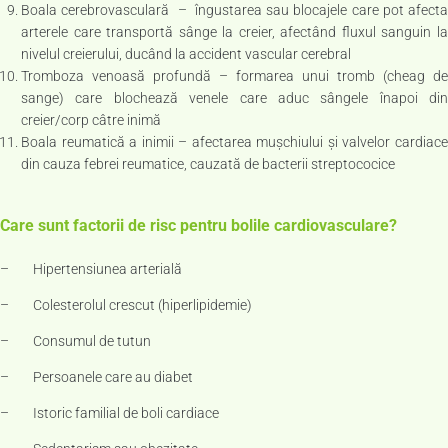
Boala cerebrovasculară – îngustarea sau blocajele care pot afecta
arterele care transportă sânge la creier, afectând fluxul sanguin la
nivelul creierului, ducând la accident vascular cerebral
Tromboza venoasă profundă – formarea unui tromb (cheag de
sange) care blochează venele care aduc sângele înapoi din
creier/corp câtre inimă
Boala reumatică a inimii – afectarea mușchiului și valvelor cardiace
din cauza febrei reumatice, cauzată de bacterii streptococice
Care sunt factorii de risc pentru bolile cardiovasculare?
– Hipertensiunea arterială
– Colesterolul crescut (hiperlipidemie)
– Consumul de tutun
– Persoanele care au diabet
– Istoric familial de boli cardiace