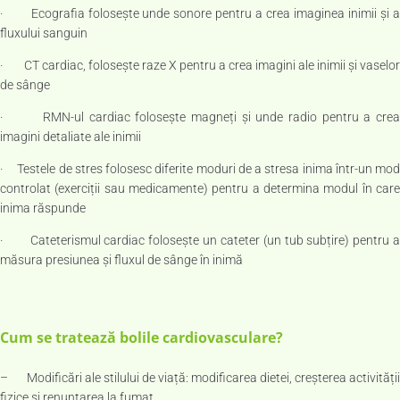
· Ecografia folosește unde sonore pentru a crea imaginea inimii și a
fluxului sanguin
· CT cardiac, folosește raze X pentru a crea imagini ale inimii și vaselor
de sânge
· RMN-ul cardiac folosește magneți și unde radio pentru a crea
imagini detaliate ale inimii
· Testele de stres folosesc diferite moduri de a stresa inima într-un mod
controlat (exerciții sau medicamente) pentru a determina modul în care
inima răspunde
· Cateterismul cardiac folosește un cateter (un tub subțire) pentru a
măsura presiunea și fluxul de sânge în inimă
Cum se tratează bolile cardiovasculare?
– Modificări ale stilului de viață: modificarea dietei, creșterea activității
fizice și renunțarea la fumat.