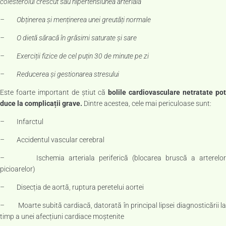
colesterolul crescut sau hipertensiunea arterială
– Obținerea și menținerea unei greutăți normale
– O dietă săracă în grăsimi saturate și sare
– Exerciții fizice de cel puțin 30 de minute pe zi
– Reducerea și gestionarea stresului
Este foarte important de știut că
bolile cardiovasculare netratate po
duce la complicații grave.
Dintre acestea, cele mai periculoase sunt:
– Infarctul
– Accidentul vascular cerebral
– Ischemia arteriala periferică (blocarea bruscă a arterelor
picioarelor)
– Disecția de aortă, ruptura peretelui aortei
– Moarte subită cardiacă, datorată în principal lipsei diagnosticării la
timp a unei afecțiuni cardiace moștenite