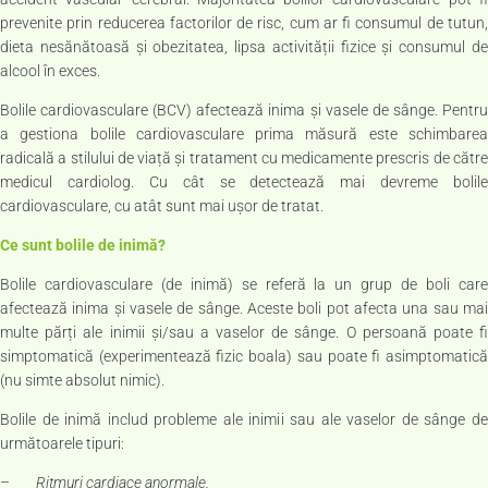
prevenite prin reducerea factorilor de risc, cum ar fi consumul de tutun,
dieta nesănătoasă și obezitatea, lipsa activității fizice și consumul de
alcool în exces.
Bolile cardiovasculare (BCV) afectează inima și vasele de sânge. Pentru
a gestiona bolile cardiovasculare prima măsură este schimbarea
radicală a stilului de viață și tratament cu medicamente prescris de către
medicul cardiolog. Cu cât se detectează mai devreme bolile
cardiovasculare, cu atât sunt mai ușor de tratat.
Ce sunt bolile de inimă?
Bolile cardiovasculare (de inimă) se referă la un grup de boli care
afectează inima și vasele de sânge. Aceste boli pot afecta una sau mai
multe părți ale inimii și/sau a vaselor de sânge. O persoană poate fi
simptomatică (experimentează fizic boala) sau poate fi asimptomatică
(nu simte absolut nimic).
Bolile de inimă includ probleme ale inimii sau ale vaselor de sânge de
următoarele tipuri:
–
Ritmuri cardiace anormale.