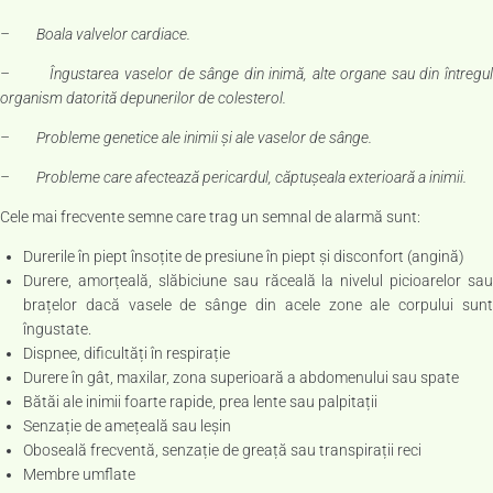
– Boala valvelor cardiace.
– Îngustarea vaselor de sânge din inimă, alte organe sau din întregul
organism datorită depunerilor de colesterol.
– Probleme genetice ale inimii și ale vaselor de sânge.
– Probleme care afectează pericardul, căptușeala exterioară a inimii.
Cele mai frecvente semne care trag un semnal de alarmă sunt:
Durerile în piept însoțite de presiune în piept și disconfort (angină)
Durere, amorțeală, slăbiciune sau răceală la nivelul picioarelor sau
brațelor dacă vasele de sânge din acele zone ale corpului sunt
îngustate.
Dispnee, dificultăți în respirație
Durere în gât, maxilar, zona superioară a abdomenului sau spate
Bătăi ale inimii foarte rapide, prea lente sau palpitații
Senzație de amețeală sau leșin
Oboseală frecventă, senzație de greață sau transpirații reci
Membre umflate