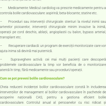
– Medicamente: Medicul cardiolog va prescrie medicamente pentru a
controla bolile cardiovasculare: aspirină; beta-blocante; statine etc.
– Proceduri sau intervenții chirurgicale: stenturi la nivelul inimii sau
arterelor picioarelor, intervenții chirurgicale minim invazive la inimă,
operații pe cord deschis, ablații, angioplastii cu balon, bypass arterial,
transplant etc.
– Recuperare cardiacă: un program de exerciții monitorizate care vor
ajuta inima să devină mai puternică.
– Supraveghere activă: cei mai mulți pacienți care descoperă
problemele cardiovasculare la timp vor beneficia de o monitorizare
atentă în timp, fără medicamente sau proceduri/operații.
Cum se pot preveni bolile cardiovasculare?
Cheia reducerii incidenței bolilor cardiovasculare constă în includerea
intervențiilor de management al bolilor cardiovasculare în pachetele de
acoperire națională CAS, pentru a gestiona eficient bolile
cardiovasculare. Controlul anual al persoanelor cu risc ridicat și