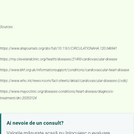
Sources:
https://www.ahajournals.org/doi/full/10.1161/CIRCULATIONAHA.120.046941
https://my.clevelandclinic.org/health/diseases/21493-cardiovascular-disease
https://www.bhf.org.uk/informationsupport/conditions/cardiovascular-heart-disease
https://www.who.int/news-room/fact-sheets/detail/cardiovascular-diseases-(cvds)
https://www.mayoclinic.org/diseases-conditions/heart-disease/diagnosis-
treatment/drc-20353124
Ai nevoie de un consult?
Valorile măsurate acasă nu înlocuiesc o evaluare