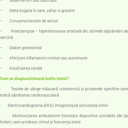
– Sedentarism sau obezitate
– Dieta bogata în sare, zahar si grasimi
– Consumul excesiv de alcool
– Preeclampsie – hipertensiunea arterială din ultimele săptămâni de
sarcină
– Diabet gestațional
– Afecțiuni inflamatorii cronice sau autoimune
– Insuficiența renală
Cum se diagnostichează bolile inimii?
· Testele de sânge măsoară colesterolul și proteinele specifice care
indică sănătatea cardiovasculară
· Electrocardiograma (EKG) înregistrează activitatea inimii
· Monitorizarea ambulatorie folosește dispozitive portabile (de tip
holter) care urmăresc ritmul și frecvența inimii