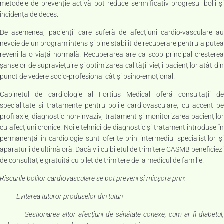
metodele de prevenție activă pot reduce semnificativ progresul bolii și
incidența de deces.
De asemenea, pacienții care suferă de afecțiuni cardio-vasculare au
nevoie de un program intens și bine stabilit de recuperare pentru a putea
reveni la o viață normală. Recuperarea are ca scop principal creșterea
șanselor de supraviețuire și optimizarea calității vieții pacienților atât din
punct de vedere socio-profesional cât și psiho-emoțional.
Cabinetul de cardiologie al Fortius Medical oferă consultații de
specialitate și tratamente pentru bolile cardiovasculare, cu accent pe
profilaxie, diagnostic non-invaziv, tratament și monitorizarea pacienților
cu afecțiuni cronice. Noile tehnici de diagnostic și tratament introduse în
permanență în cardiologie sunt oferite prin intermediul specialiștilor și
aparaturii de ultimă oră. Dacă vii cu biletul de trimitere CASMB beneficiezi
de consultație gratuită cu bilet de trimitere de la medicul de familie.
Riscurile bolilor cardiovasculare se pot preveni și micșora prin:
– Evitarea tuturor produselor din tutun
– Gestionarea altor afecțiuni de sănătate conexe, cum ar fi diabetul,