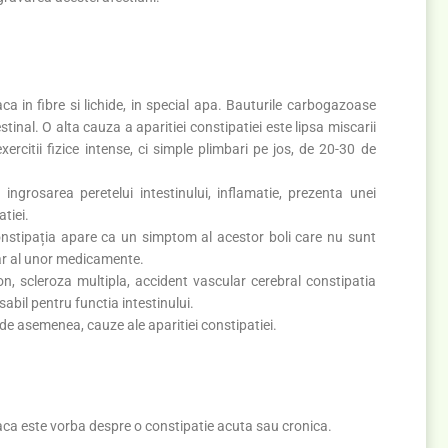
aca in fibre si lichide, in special apa. Bauturile carbogazoase
tinal. O alta cauza a aparitiei constipatiei este lipsa miscarii
ercitii fizice intense, ci simple plimbari pe jos, de 20-30 de
 ingrosarea peretelui intestinului, inflamatie, prezenta unei
tiei.
onstipația apare ca un simptom al acestor boli care nu sunt
dar al unor medicamente.
, scleroza multipla, accident vascular cerebral constipatia
bil pentru functia intestinului.
 de asemenea, cauze ale aparitiei constipatiei.
ca este vorba despre o constipatie acuta sau cronica.