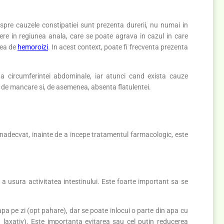
pre cauzele constipatiei sunt prezenta durerii, nu numai in
ere in regiunea anala, care se poate agrava in cazul in care
rea de
hemoroizi
. In acest context, poate fi frecventa prezenta
 a circumferintei abdominale, iar atunci cand exista cauze
ei de mancare si, de asemenea, absenta flatulentei.
 inadecvat, inainte de a incepe tratamentul farmacologic, este
u a usura activitatea intestinului. Este foarte important sa se
 apa pe zi (opt pahare), dar se poate inlocui o parte din apa cu
laxativ). Este importanta evitarea sau cel putin reducerea