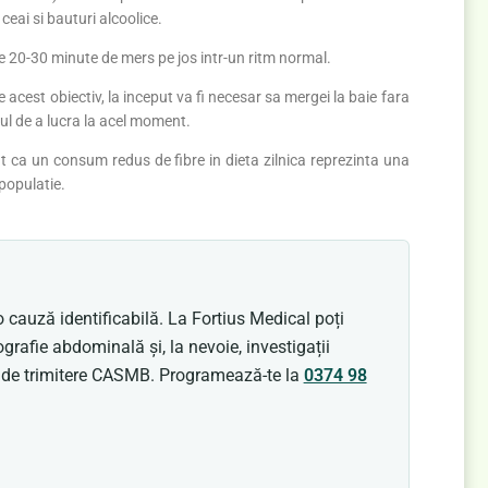
eai si bauturi alcoolice.
 de 20-30 minute de mers pe jos intr-un ritm normal.
acest obiectiv, la inceput va fi necesar sa mergei la baie fara
iul de a lucra la acel moment.
 ca un consum redus de fibre in dieta zilnica reprezinta una
 populatie.
 cauză identificabilă. La Fortius Medical poți
ografie abdominală și, la nevoie, investigații
t de trimitere CASMB. Programează-te la
0374 98