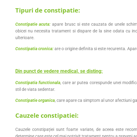
Tipuri de constipatie:
Constipatie acuta:
apare brusc si este cauzata de unele schim
obicei nu necesita tratament si dispare de la sine odata cu inc
ulterioare.
Constipatia cronica:
are o origine definita si este recurenta. Apare
Din punct de vedere medical, se disting:
Constipatia functionala
, care ar putea corespunde unei modificar
stil de viata sedentar.
Constipatie organica
, care apare ca simptom al unor afectiuni gas
Cauzele constipatiei:
Cauzele constipației sunt foarte variate, de aceea este rec
determine care este cel mai potrivit tratament pentru a preveni a