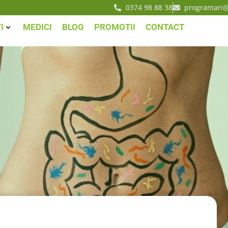
0374 98 88 38
programari@
I
MEDICI
BLOG
PROMOTII
CONTACT