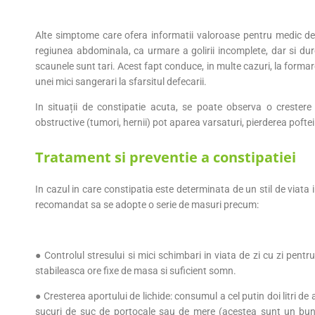
Alte simptome care ofera informatii valoroase pentru medic des
regiunea abdominala, ca urmare a golirii incomplete, dar si dur
scaunele sunt tari. Acest fapt conduce, in multe cazuri, la forma
unei mici sangerari la sfarsitul defecarii.
In situații de constipatie acuta, se poate observa o crestere
obstructive (tumori, hernii) pot aparea varsaturi, pierderea poft
Tratament si preventie a constipatiei
In cazul in care constipatia este determinata de un stil de viata
recomandat sa se adopte o serie de masuri precum:
● Controlul stresului si mici schimbari in viata de zi cu zi pentr
stabileasca ore fixe de masa si suficient somn.
● Cresterea aportului de lichide: consumul a cel putin doi litri de
sucuri de suc de portocale sau de mere (acestea sunt un bun 