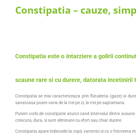
Constipatia – cauze, si
Constipatia este o intarziere a golirii continu
scaune rare si cu durere, datorata incetinirii t
Constipatia se mai caracterizeaza prin flatulenta (gaze) si du
sanatoasa poate varia de la trei pe zi, la trei pe saptamana.
Putem vorbi de constipatie atunci cand intervalul dintre scaune
crescuta, dura, si sunt eliminate cu efort sau chiar durere.
Constipatia apare indeosebi la copii, varstnici si cu o frecventa m