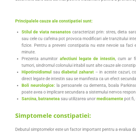
Principalele cauze ale constipatiei sunt:
Stilul de viata nesanatos
caracterizat prin: stres, dieta sar
sau cele cu cafeina pot provoca modificari ale tranzitului intes
fizice. Pentru a preveni constipatia nu este nevoie sa faci ex
minute.
Prezenta anumitor
afectiuni legate de intestin
, cum ar fi
tumori, sindromul colonului iritabil sunt alte cauze ale constipa
Hipotiroidismul
sau
diabetul zaharat
– in aceste cazuri, c
direct legate de intestin sau se manifesta ca un efect secun
Boli neurologice:
la persoanele cu dementa, boala Parkinson
poate avea o implicare secundara a sistemului nervos responsa
Sarcina
,
batranetea
sau utilizarea unor
medicamente
pot fi,
Simptomele constipatiei:
Debutul simptomelor este un factor important pentru a evalua da