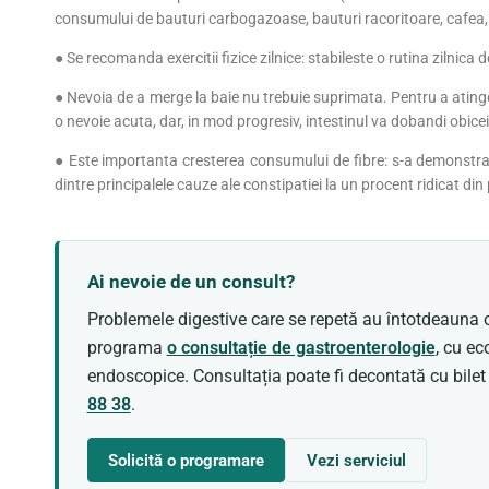
consumului de bauturi carbogazoase, bauturi racoritoare, cafea, c
● Se recomanda exercitii fizice zilnice: stabileste o rutina zilnica
● Nevoia de a merge la baie nu trebuie suprimata. Pentru a atinge 
o nevoie acuta, dar, in mod progresiv, intestinul va dobandi obice
● Este importanta cresterea consumului de fibre: s-a demonstrat
dintre principalele cauze ale constipatiei la un procent ridicat din
Ai nevoie de un consult?
Problemele digestive care se repetă au întotdeauna o
programa
o consultație de gastroenterologie
, cu ec
endoscopice. Consultația poate fi decontată cu bile
88 38
.
Solicită o programare
Vezi serviciul