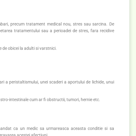
bari, precum tratament medical nou, stres sau sarcina. De
etarea tratamentului sau a perioadei de stres, fara recidive
 de obicei la adulti si varstnici.
i a peristaltismului, unei scaderi a aportului de lichide, unui
tro-intestinale cum ar fi obstructii, tumori, hernie etc.
omandat ca un medic sa urmareasca aceasta conditie si sa
gravarea acestei afectiuni.