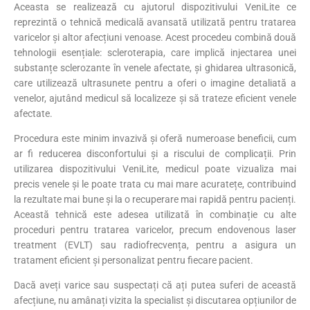
Aceasta se realizează cu ajutorul dispozitivului VeniLite ce
reprezintă o tehnică medicală avansată utilizată pentru tratarea
varicelor și altor afecțiuni venoase. Acest procedeu combină două
tehnologii esențiale: scleroterapia, care implică injectarea unei
substanțe sclerozante în venele afectate, și ghidarea ultrasonică,
care utilizează ultrasunete pentru a oferi o imagine detaliată a
venelor, ajutând medicul să localizeze și să trateze eficient venele
afectate.
Procedura este minim invazivă și oferă numeroase beneficii, cum
ar fi reducerea disconfortului și a riscului de complicații. Prin
utilizarea dispozitivului VeniLite, medicul poate vizualiza mai
precis venele și le poate trata cu mai mare acuratețe, contribuind
la rezultate mai bune și la o recuperare mai rapidă pentru pacienți.
Această tehnică este adesea utilizată în combinație cu alte
proceduri pentru tratarea varicelor, precum endovenous laser
treatment (EVLT) sau radiofrecvența, pentru a asigura un
tratament eficient și personalizat pentru fiecare pacient.
Dacă aveți varice sau suspectați că ați putea suferi de această
afecțiune, nu amânați vizita la specialist și discutarea opțiunilor de