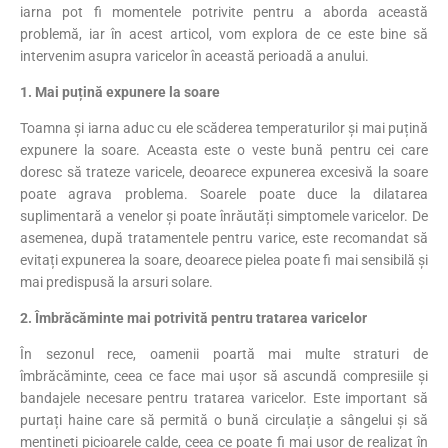
iarna pot fi momentele potrivite pentru a aborda această
problemă, iar în acest articol, vom explora de ce este bine să
intervenim asupra varicelor în această perioadă a anului.
1. Mai puțină expunere la soare
Toamna și iarna aduc cu ele scăderea temperaturilor și mai puțină
expunere la soare. Aceasta este o veste bună pentru cei care
doresc să trateze varicele, deoarece expunerea excesivă la soare
poate agrava problema. Soarele poate duce la dilatarea
suplimentară a venelor și poate înrăutăți simptomele varicelor. De
asemenea, după tratamentele pentru varice, este recomandat să
evitați expunerea la soare, deoarece pielea poate fi mai sensibilă și
mai predispusă la arsuri solare.
2. Îmbrăcăminte mai potrivită pentru tratarea varicelor
În sezonul rece, oamenii poartă mai multe straturi de
îmbrăcăminte, ceea ce face mai ușor să ascundă compresiile și
bandajele necesare pentru tratarea varicelor. Este important să
purtați haine care să permită o bună circulație a sângelui și să
mențineți picioarele calde, ceea ce poate fi mai ușor de realizat în