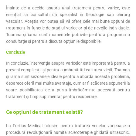
Înainte de a decide asupra unui tratament pentru varice, este
esențial să consultați un specialist în flebologie sau chirurg
vascular. Aceștia vor putea să vă ofere cele mai bune opțiuni de
tratament în funcție de stadiul varicelor și de nevoile individuale.
Toamna și iarna sunt momentele potrivite pentru a programa o
consultație și pentru a discuta opțiunile disponibile.
Concluzie
În concluzie, intervenția asupra varicelor este importantă pentru a
preveni complicații și pentru a îmbunătăți calitatea vieții. Toamna
și iarna sunt sezoanele ideale pentru a aborda această problemă,
deoarece oferă mai multe avantaje, cum ar fi scăderea expunerii la
soare, posibilitatea de a purta îmbrăcăminte adecvată pentru
tratament și timp suplimentar pentru recuperare.
Ce opțiuni de tratament există?
La Fortius Medical folosim pentru tratarea venelor varicoase o
procedură revoluționară numită scleroterapie ghidată ultrasonic.