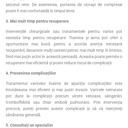
sezonul rece. De asemenea, purtarea de ciorapi de compresie
poate fi mai confortabilă în timpul iernii.
3. Mai mult timp pentru recuperare
Intervențiile chirurgicale sau tratamentele pentru varice pot
necesita timp pentru recuperare. Toamna și iarna pot oferi o
oportunitate mai bună pentru a acorda atenția necesară
recuperării, deoarece mulți oameni petrec mai mult timp în interior,
fiind mai puțin activi în această perioadă. Aceasta poate permite o
recuperare mai eficientă și poate reduce riscul de complicații.
4. Prevenirea complicațiilor
Tratamentul varicelor înainte de apariția complicațiilor este
întotdeauna mai eficient și mai puțin invaziv. Varicele netratate
pot duce la complicații precum ulcere venoase, sângerări,
tromboflebită sau chiar embolii pulmonare. Prin intervenția
precoce, puteți preveni aceste complicații și să vă mențineți
sănătatea generală.
5. Consultați un specialist