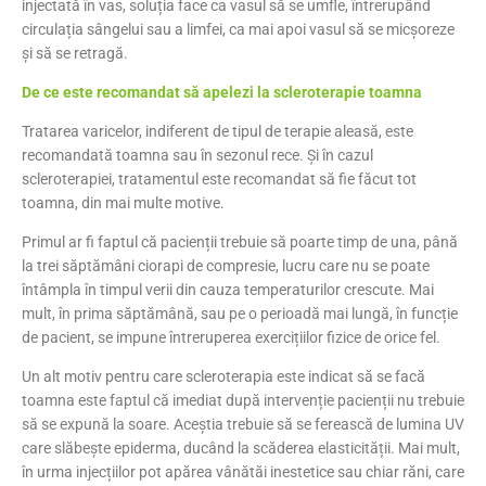
injectată în vas, soluția face ca vasul să se umfle, întrerupând
circulația sângelui sau a limfei, ca mai apoi vasul să se micșoreze
și să se retragă.
De ce este recomandat să apelezi la scleroterapie toamna
Tratarea varicelor, indiferent de tipul de terapie aleasă, este
recomandată toamna sau în sezonul rece. Și în cazul
scleroterapiei, tratamentul este recomandat să fie făcut tot
toamna, din mai multe motive.
Primul ar fi faptul că pacienții trebuie să poarte timp de una, până
la trei săptămâni ciorapi de compresie, lucru care nu se poate
întâmpla în timpul verii din cauza temperaturilor crescute. Mai
mult, în prima săptămână, sau pe o perioadă mai lungă, în funcție
de pacient, se impune întreruperea exercițiilor fizice de orice fel.
Un alt motiv pentru care scleroterapia este indicat să se facă
toamna este faptul că imediat după intervenție pacienții nu trebuie
să se expună la soare. Aceștia trebuie să se ferească de lumina UV
care slăbeşte epiderma, ducând la scăderea elasticității. Mai mult,
în urma injecțiilor pot apărea vânătăi inestetice sau chiar răni, care