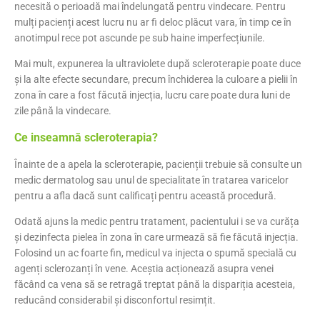
necesită o perioadă mai îndelungată pentru vindecare. Pentru
mulți pacienți acest lucru nu ar fi deloc plăcut vara, în timp ce în
anotimpul rece pot ascunde pe sub haine imperfecțiunile.
Mai mult, expunerea la ultraviolete după scleroterapie poate duce
și la alte efecte secundare, precum închiderea la culoare a pielii în
zona în care a fost făcută injecția, lucru care poate dura luni de
zile până la vindecare.
Ce inseamnă scleroterapia?
Înainte de a apela la scleroterapie, pacienții trebuie să consulte un
medic dermatolog sau unul de specialitate în tratarea varicelor
pentru a afla dacă sunt calificați pentru această procedură.
Odată ajuns la medic pentru tratament, pacientului i se va curăța
și dezinfecta pielea în zona în care urmează să fie făcută injecția.
Folosind un ac foarte fin, medicul va injecta o spumă specială cu
agenți sclerozanți în vene. Aceștia acționează asupra venei
făcând ca vena să se retragă treptat până la dispariția acesteia,
reducând considerabil și disconfortul resimțit.