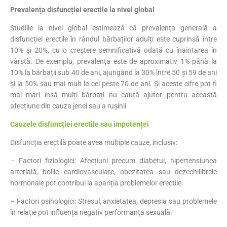
Prevalența disfuncției erectile la nivel global
Studiile la nivel global estimează că prevalența generală a
disfuncției erectile în rândul bărbaților adulți este cuprinsă între
10% și 20%, cu o creștere semnificativă odată cu înaintarea în
vârstă. De exemplu, prevalența este de aproximativ 1% până la
10% la bărbații sub 40 de ani, ajungând la 30% între 50 și 59 de ani
și la 50% sau mai mult la cei peste 70 de ani. Și aceste cifre pot fi
mai mari însă mulți bărbați nu caută ajutor pentru această
afecțiune din cauza jenei sau a rușinii
Cauzele disfuncției erectile sau impotenței
Disfuncția erectilă poate avea multiple cauze, inclusiv:​
– Factori fiziologici: Afecțiuni precum diabetul, hipertensiunea
arterială, bolile cardiovasculare, obezitatea sau dezechilibrele
hormonale pot contribui la apariția problemelor erectile.
– Factori psihologici: Stresul, anxietatea, depresia sau problemele
în relație pot influența negativ performanța sexuală. ​