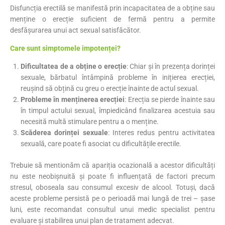
​Disfuncția erectilă se manifestă prin incapacitatea de a obține sau
menține o erecție suficient de fermă pentru a permite
desfășurarea unui act sexual satisfăcător.
Care sunt simptomele impotenței?​
Dificultatea de a obține o erecție
: Chiar și în prezența dorinței
sexuale, bărbatul întâmpină probleme în inițierea erecției,
reușind să obțină cu greu o erecție înainte de actul sexual.​
Probleme în menținerea erecției
: Erecția se pierde înainte sau
în timpul actului sexual, împiedicând finalizarea acestuia sau
necesită multă stimulare pentru a o menține.
Scăderea dorinței sexuale
: Interes redus pentru activitatea
sexuală, care poate fi asociat cu dificultățile erectile.
Trebuie să mentionăm că apariția ocazională a acestor dificultăți
nu este neobișnuită și poate fi influențată de factori precum
stresul, oboseala sau consumul excesiv de alcool. Totuși, dacă
aceste probleme persistă pe o perioadă mai lungă de trei – șase
luni, este recomandat consultul unui medic specialist pentru
evaluare și stabilirea unui plan de tratament adecvat.​