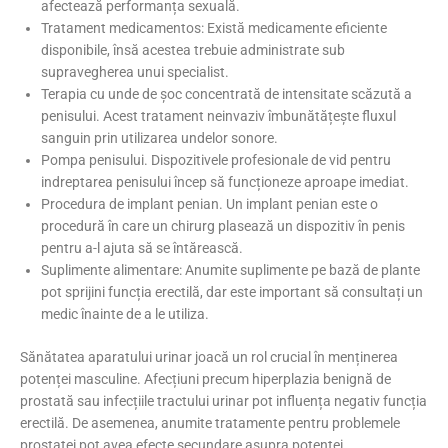
afectează performanța sexuală.​
Tratament medicamentos: Există medicamente eficiente
disponibile, însă acestea trebuie administrate sub
supravegherea unui specialist.​
Terapia cu unde de șoc concentrată de intensitate scăzută a
penisului. Acest tratament neinvaziv îmbunătățește fluxul
sanguin prin utilizarea undelor sonore.
Pompa penisului. Dispozitivele profesionale de vid pentru
indreptarea penisului încep să funcționeze aproape imediat.
Procedura de implant penian. Un implant penian este o
procedură în care un chirurg plasează un dispozitiv în penis
pentru a-l ajuta să se întărească.
Suplimente alimentare: Anumite suplimente pe bază de plante
pot sprijini funcția erectilă, dar este important să consultați un
medic înainte de a le utiliza.
Sănătatea aparatului urinar joacă un rol crucial în menținerea
potenței masculine. Afecțiuni precum hiperplazia benignă de
prostată sau infecțiile tractului urinar pot influența negativ funcția
erectilă. De asemenea, anumite tratamente pentru problemele
prostatei pot avea efecte secundare asupra potenței.