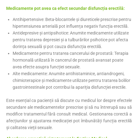
Medicamente pot avea ca efect secundar disfuncția erectilă:
Antihipertensive: Beta-blocantele și diureticele prescrise pentru
hipertensiunea arterială pot influența negativ funcția erectilă. ​
Antidepresive și antipsihotice: Anumite medicamente utilizate
pentru tratarea depresiei și a tulburărilor psihotice pot afecta
dorința sexuală și pot cauza disfuncția erectilă.
Medicamente pentru tratarea cancerului de prostată: Terapia
hormonală utilizată în cancerul de prostată avansat poate
avea efecte asupra funcției sexuale. ​
Alte medicamente: Anumite antihistaminice, antiandrogeni,
chimioterapice și medicamente utilizate pentru tratarea bolilor
gastrointestinale pot contribui la apariția disfuncției erectile.
Este esențial ca pacienții să discute cu medicul lor despre efectele
secundare ale medicamentelor prescrise și să nu întrerupă sau să
modifice tratamentul fără consult medical. Gestionarea corectă a
afecțiunilor și ajustarea medicației pot îmbunătăți funcția erectilă
și calitatea vieții sexuale.