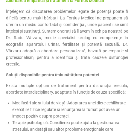
Abordarea empatică și tratament la Fortius Medical
Înțelegem că discutarea problemelor legate de potență poate fi
dificilă pentru mulți bărbați. La Fortius Medical ne propunem să
oferim un mediu confortabil și confidențial, unde pacienții se simt
înțeleși și susținuți. Suntem onorați să îl avem în echipa noastră pe
Dr. Radu Vărzaru, medic specialist urolog cu competențe în
ecografia aparatului urinar, fertilitate și potență sexuală. Dr.
Vărzaru adoptă o abordare personalizată, bazată pe empatie și
profesionalism, pentru a identifica și trata cauzele disfuncției
erectile.​
Soluții disponibile pentru îmbunătățirea potenței
Există multiple opțiuni de tratament pentru disfuncția erectilă,
abordate interdisciplinary, adaptate în funcție de cauza specifică:​
Modificări ale stilului de viață: Adoptarea unei diete echilibrate,
exercițiile fizice regulate și renunțarea la fumat pot avea un
impact pozitiv asupra potenței.
Terapie psihologică: Consilierea poate ajuta la gestionarea
stresului, anxietății sau altor probleme emoționale care