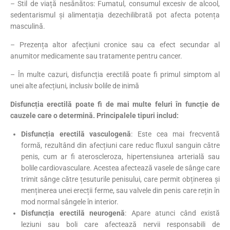
– Stil de viață nesănătos: Fumatul, consumul excesiv de alcool,
sedentarismul și alimentația dezechilibrată pot afecta potența
masculină.
– Prezența altor afecțiuni cronice sau ca efect secundar al
anumitor medicamente sau tratamente pentru cancer.
– În multe cazuri, disfuncția erectilă poate fi primul simptom al
unei alte afecțiuni, inclusiv bolile de inimă
Disfuncția erectilă poate fi de mai multe feluri în funcție de
cauzele care o determină. Principalele tipuri includ:​
Disfuncția erectilă vasculogenă
: Este cea mai frecventă
formă, rezultând din afecțiuni care reduc fluxul sanguin către
penis, cum ar fi ateroscleroza, hipertensiunea arterială sau
bolile cardiovasculare. Acestea afectează vasele de sânge care
trimit sânge către țesuturile penisului, care permit obținerea și
menținerea unei erecții ferme, sau valvele din penis care rețin în
mod normal sângele în interior.
Disfuncția erectilă neurogenă
: Apare atunci când există
leziuni sau boli care afectează nervii responsabili de