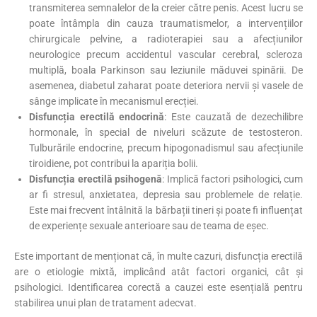
transmiterea semnalelor de la creier către penis. Acest lucru se
poate întâmpla din cauza traumatismelor, a intervențiilor
chirurgicale pelvine, a radioterapiei sau a afecțiunilor
neurologice precum accidentul vascular cerebral, scleroza
multiplă, boala Parkinson sau leziunile măduvei spinării. De
asemenea, diabetul zaharat poate deteriora nervii și vasele de
sânge implicate în mecanismul erecției.
Disfuncția erectilă endocrină
: Este cauzată de dezechilibre
hormonale, în special de niveluri scăzute de testosteron.
Tulburările endocrine, precum hipogonadismul sau afecțiunile
tiroidiene, pot contribui la apariția bolii. ​
Disfuncția erectilă psihogenă
: Implică factori psihologici, cum
ar fi stresul, anxietatea, depresia sau problemele de relație.
Este mai frecvent întâlnită la bărbații tineri și poate fi influențat
de experiențe sexuale anterioare sau de teama de eșec. ​
Este important de menționat că, în multe cazuri, disfuncția erectilă
are o etiologie mixtă, implicând atât factori organici, cât și
psihologici. Identificarea corectă a cauzei este esențială pentru
stabilirea unui plan de tratament adecvat.