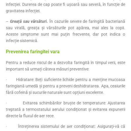
infecției. Durerea de cap poate fi ușoară sau severă, în funcție de
gravitatea infecției.
–
Greață sau vărsături.
În cazurile severe de faringită bacteriană
sau virală, greața și vărsăturile pot apărea, mai ales la copii.
Aceste simptome sunt mai puțin frecvente, dar pot indica o
infecție sistemică.
Prevenirea faringitei vara
Pentru a reduce riscul de a dezvolta faringită în timpul verii, este
important să urmați câteva măsuri preventive:
· Hidratare: Beți suficiente lichide pentru a menține mucoasa
faringiană umedă și pentru a preveni deshidratarea. Apa, ceaiurile
fără cofeină și sucurile naturale sunt opțiuni excelente.
· Evitarea schimbărilor bruște de temperature: Ajustarea
treptată a termostatului aerului condiționat și evitarea expunerii
directe la fluxul de aer rece.
· Întreținerea sistemului de aer condiționat: Asigurați-vă că