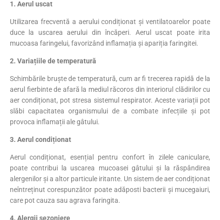
1. Aerul uscat
Utilizarea frecventă a aerului condiționat și ventilatoarelor poate
duce la uscarea aerului din încăperi. Aerul uscat poate irita
mucoasa faringelui, favorizând inflamația și apariția faringitei.
2. Variațiile de temperatură
Schimbările bruște de temperatură, cum ar fi trecerea rapidă de la
aerul fierbinte de afară la mediul răcoros din interiorul clădirilor cu
aer condiționat, pot stresa sistemul respirator. Aceste variații pot
slăbi capacitatea organismului de a combate infecțiile și pot
provoca inflamații ale gâtului.
3. Aerul condiționat
Aerul condiționat, esențial pentru confort în zilele caniculare,
poate contribui la uscarea mucoasei gâtului și la răspândirea
alergenilor și a altor particule iritante. Un sistem de aer condiționat
neîntreținut corespunzător poate adăposti bacterii și mucegaiuri,
care pot cauza sau agrava faringita.
4. Alergii sezoniere