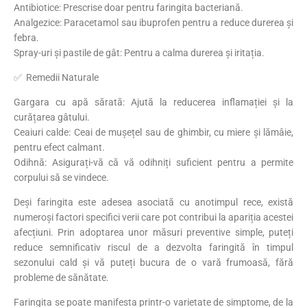
Antibiotice: Prescrise doar pentru faringita bacteriană.
Analgezice: Paracetamol sau ibuprofen pentru a reduce durerea și
febra.
Spray-uri și pastile de gât: Pentru a calma durerea și iritația.
✅ Remedii Naturale
Gargara cu apă sărată: Ajută la reducerea inflamației și la
curățarea gâtului.
Ceaiuri calde: Ceai de mușețel sau de ghimbir, cu miere și lămâie,
pentru efect calmant.
Odihnă: Asigurați-vă că vă odihniți suficient pentru a permite
corpului să se vindece.
Deși faringita este adesea asociată cu anotimpul rece, există
numeroși factori specifici verii care pot contribui la apariția acestei
afecțiuni. Prin adoptarea unor măsuri preventive simple, puteți
reduce semnificativ riscul de a dezvolta faringită în timpul
sezonului cald și vă puteți bucura de o vară frumoasă, fără
probleme de sănătate.
Faringita se poate manifesta printr-o varietate de simptome, de la