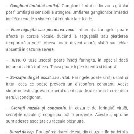
–
Ganglioni limfatici umflați
: Ganglionii limfatici din zona gâtului
pot fi umflați și sensibili la atingere. Umflarea ganglionilor limfatici
indică o reacție a sistemului imunitar la infecție.
–
Voce răgușită sau pierderea vocii
. Inflamația faringelui poate
afecta și corzile vocale, ducând la răgușeală sau pierderea
temporară a vocii. Vocea poate deveni aspră, slabă sau chiar
absentă în cazurile severe.
–
Tuse
. O tuse uscată poate însoți faringita, în special dacă
inflamația irită traheea. Tusea poate fi persistentă și iritantă.
–
Senzație de gât uscat sau iritat.
Faringele poate simți uscat și
iritat, ceea ce poate provoca un disconfort constant. Acest
simptom este agravat de aerul uscat sau de utilizarea frecventă a
aerului condiționat.
–
Secreții nazale și congestie.
În cazurile de faringită virală,
secrețiile nazale și congestia pot fi prezente. Aceste simptome
sunt adesea asociate cu răceala obișnuită.
–
Dureri de cap.
Pot apărea dureri de cap din cauza inflamației și a