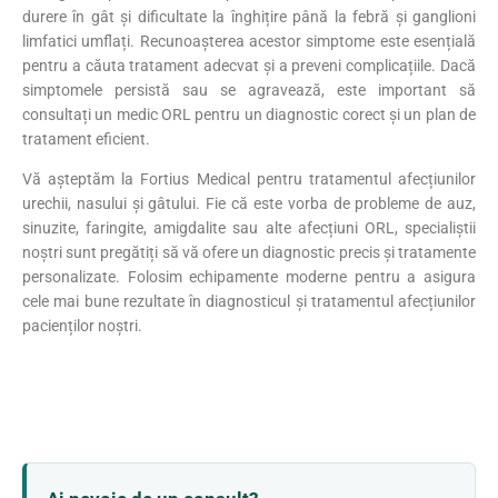
durere în gât și dificultate la înghițire până la febră și ganglioni
limfatici umflați. Recunoașterea acestor simptome este esențială
pentru a căuta tratament adecvat și a preveni complicațiile. Dacă
simptomele persistă sau se agravează, este important să
consultați un medic ORL pentru un diagnostic corect și un plan de
tratament eficient.
Vă așteptăm la Fortius Medical pentru tratamentul afecțiunilor
urechii, nasului și gâtului. Fie că este vorba de probleme de auz,
sinuzite, faringite, amigdalite sau alte afecțiuni ORL, specialiștii
noștri sunt pregătiți să vă ofere un diagnostic precis și tratamente
personalizate. Folosim echipamente moderne pentru a asigura
cele mai bune rezultate în diagnosticul și tratamentul afecțiunilor
pacienților noștri.