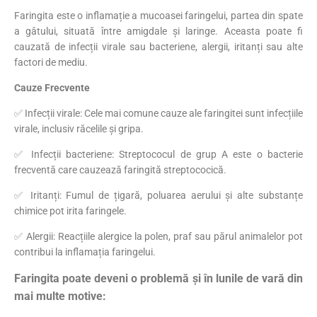
Faringita este o inflamație a mucoasei faringelui, partea din spate
a gâtului, situată între amigdale și laringe. Aceasta poate fi
cauzată de infecții virale sau bacteriene, alergii, iritanți sau alte
factori de mediu.
Cauze Frecvente
✅ Infecții virale: Cele mai comune cauze ale faringitei sunt infecțiile
virale, inclusiv răcelile și gripa.
✅ Infecții bacteriene: Streptococul de grup A este o bacterie
frecventă care cauzează faringită streptococică.
✅ Iritanți: Fumul de țigară, poluarea aerului și alte substanțe
chimice pot irita faringele.
✅ Alergii: Reacțiile alergice la polen, praf sau părul animalelor pot
contribui la inflamația faringelui.
Faringita poate deveni o problemă și în lunile de vară din
mai multe motive: