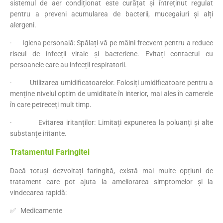
sistemul de aer condiționat este curățat și întreținut regulat
pentru a preveni acumularea de bacterii, mucegaiuri și alți
alergeni.
· Igiena personală: Spălați-vă pe mâini frecvent pentru a reduce
riscul de infecții virale și bacteriene. Evitați contactul cu
persoanele care au infecții respiratorii.
· Utilizarea umidificatoarelor. Folosiți umidificatoare pentru a
menține nivelul optim de umiditate în interior, mai ales în camerele
în care petreceți mult timp.
· Evitarea iritanților: Limitați expunerea la poluanți și alte
substanțe iritante.
Tratamentul Faringitei
Dacă totuși dezvoltați faringită, există mai multe opțiuni de
tratament care pot ajuta la ameliorarea simptomelor și la
vindecarea rapidă:
✅ Medicamente