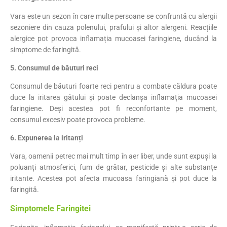
Vara este un sezon în care multe persoane se confruntă cu alergii
sezoniere din cauza polenului, prafului și altor alergeni. Reacțiile
alergice pot provoca inflamația mucoasei faringiene, ducând la
simptome de faringită.
5. Consumul de băuturi reci
Consumul de băuturi foarte reci pentru a combate căldura poate
duce la iritarea gâtului și poate declanșa inflamația mucoasei
faringiene. Deși acestea pot fi reconfortante pe moment,
consumul excesiv poate provoca probleme.
6. Expunerea la iritanți
Vara, oamenii petrec mai mult timp în aer liber, unde sunt expuși la
poluanți atmosferici, fum de grătar, pesticide și alte substanțe
iritante. Acestea pot afecta mucoasa faringiană și pot duce la
faringită.
Simptomele Faringitei