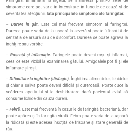
Faringita, inflamația faringelui, se manifestă printr-o serie de
simptome care pot varia în intensitate, în funcție de cauză și de
severitatea afecțiunii.
Iată principalele simptome ale faringitei:
–
Durere în gât
. Este cel mai frecvent simptom al faringitei.
Durerea poate varia de la ușoară la severă și poate fi însoțită de
senzația de arsură sau de disconfort. Durerea se poate agrava la
înghițire sau vorbire.
–
Roșeață și inflamație.
Faringele poate deveni roșu și inflamat,
ceea ce este vizibil la examinarea gâtului. Amigdalele pot fi și ele
inflamate și roșii.
–
Dificultate la înghițire (disfagie)
. Înghițirea alimentelor, lichidelor
și chiar a saliva poate deveni dificilă și dureroasă. Poate duce la
scăderea apetitului și la deshidratare dacă pacientul evită să
consume lichide din cauza durerii.
–
Febră.
Este mai frecventă în cazurile de faringită bacteriană, dar
poate apărea și în faringita virală. Febra poate varia de la ușoară
la ridicată și este adesea însoțită de frisoane și stare generală de
rău.