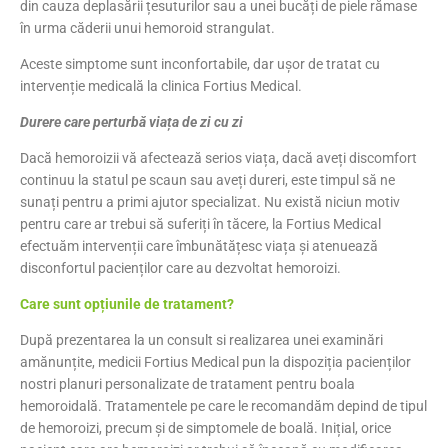
din cauza deplasării țesuturilor sau a unei bucăți de piele rămase
în urma căderii unui hemoroid strangulat.
Aceste simptome sunt inconfortabile, dar ușor de tratat cu
intervenție medicală la clinica Fortius Medical.
Durere care perturbă viața de zi cu zi
Dacă hemoroizii vă afectează serios viața, dacă aveți discomfort
continuu la statul pe scaun sau aveți dureri, este timpul să ne
sunați pentru a primi ajutor specializat. Nu există niciun motiv
pentru care ar trebui să suferiți în tăcere, la Fortius Medical
efectuăm intervenții care îmbunătățesc viața și atenuează
disconfortul pacienților care au dezvoltat hemoroizi.
Care sunt opțiunile de tratament?
După prezentarea la un consult si realizarea unei examinări
amănunțite, medicii Fortius Medical pun la dispoziția pacienților
nostri planuri personalizate de tratament pentru boala
hemoroidală. Tratamentele pe care le recomandăm depind de tipul
de hemoroizi, precum și de simptomele de boală. Inițial, orice