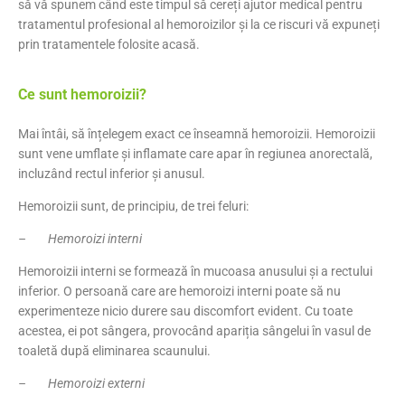
să vă spunem când este timpul să cereți ajutor medical pentru
tratamentul profesional al hemoroizilor și la ce riscuri vă expuneți
prin tratamentele folosite acasă.
Ce sunt hemoroizii?
Mai întâi, să înțelegem exact ce înseamnă hemoroizii. Hemoroizii
sunt vene umflate și inflamate care apar în regiunea anorectală,
incluzând rectul inferior și anusul.
Hemoroizii sunt, de principiu, de trei feluri:
– Hemoroizi interni
Hemoroizii interni se formează în mucoasa anusului și a rectului
inferior. O persoană care are hemoroizi interni poate să nu
experimenteze nicio durere sau discomfort evident. Cu toate
acestea, ei pot sângera, provocând apariția sângelui în vasul de
toaletă după eliminarea scaunului.
– Hemoroizi externi