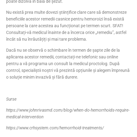
poate dizolva în baia de șezut.
Nu există prea multe dovezi științifice clare care să demonstreze
beneficiile acestor remedii casnice pentru hemoroizi însă există
persoane la care acestea au funcționat pe termen scurt. SFAT!
Consultați-vă medicul înainte de a încerca orice „remediu”, astfel
încât să nu înrăutățiți și mai tare problema.
Dacă nu se observă o schimbare în termen de șapte zile de la
aplicarea acestor remedii, contactați-ne telefonic sau online
pentru a vă programa un consult la medicul proctolog. După
control, specialiștii noștri vă prezintă opțiunile și alegem împreună
o soluție minim invazivă și fără durere.
Surse
https://www.johnrivasmd.com/blog/when-do-hemorrhoids-require-
medical-intervention
https://www.crhsystem.com/hemorrhoid-treatments/