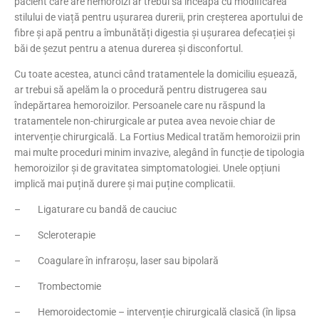
pacient care are hemoroizi ar trebui să înceapă cu modificarea
stilului de viață pentru ușurarea durerii, prin creșterea aportului de
fibre și apă pentru a îmbunătăți digestia și ușurarea defecației și
băi de șezut pentru a atenua durerea și disconfortul.
Cu toate acestea, atunci când tratamentele la domiciliu eșuează,
ar trebui să apelăm la o procedură pentru distrugerea sau
îndepărtarea hemoroizilor. Persoanele care nu răspund la
tratamentele non-chirurgicale ar putea avea nevoie chiar de
intervenție chirurgicală. La Fortius Medical tratăm hemoroizii prin
mai multe proceduri minim invazive, alegând în funcție de tipologia
hemoroizilor și de gravitatea simptomatologiei. Unele opțiuni
implică mai puțină durere și mai puține complicatii.
– Ligaturare cu bandă de cauciuc
– Scleroterapie
– Coagulare în infraroșu, laser sau bipolară
– Trombectomie
– Hemoroidectomie – intervenție chirurgicală clasică (în lipsa