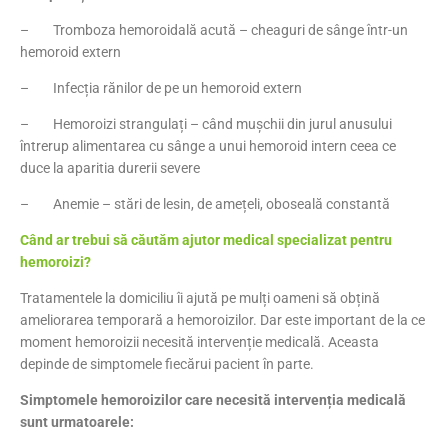
– Tromboza hemoroidală acută – cheaguri de sânge într-un
hemoroid extern
– Infecția rănilor de pe un hemoroid extern
– Hemoroizi strangulați – când mușchii din jurul anusului
întrerup alimentarea cu sânge a unui hemoroid intern ceea ce
duce la aparitia durerii severe
– Anemie – stări de lesin, de amețeli, oboseală constantă
Când ar trebui să căutăm ajutor medical specializat pentru
hemoroizi?
Tratamentele la domiciliu îi ajută pe mulți oameni să obțină
ameliorarea temporară a hemoroizilor. Dar este important de la ce
moment hemoroizii necesită intervenție medicală. Aceasta
depinde de simptomele fiecărui pacient în parte.
Simptomele hemoroizilor care necesită intervenția medicală
sunt urmatoarele: