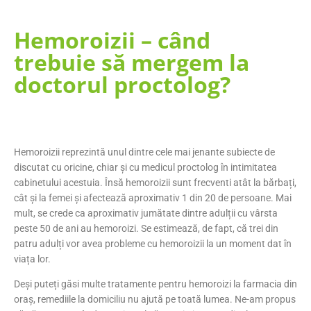
Hemoroizii – când
trebuie să mergem la
doctorul proctolog?
Hemoroizii reprezintă unul dintre cele mai jenante subiecte de
discutat cu oricine, chiar și cu medicul proctolog în intimitatea
cabinetului acestuia. Însă hemoroizii sunt frecventi atât la bărbați,
cât și la femei și afectează aproximativ 1 din 20 de persoane. Mai
mult, se crede ca aproximativ jumătate dintre adulții cu vârsta
peste 50 de ani au hemoroizi. Se estimează, de fapt, că trei din
patru adulți vor avea probleme cu hemoroizii la un moment dat în
viața lor.
Deși puteți găsi multe tratamente pentru hemoroizi la farmacia din
oraș, remediile la domiciliu nu ajută pe toată lumea. Ne-am propus