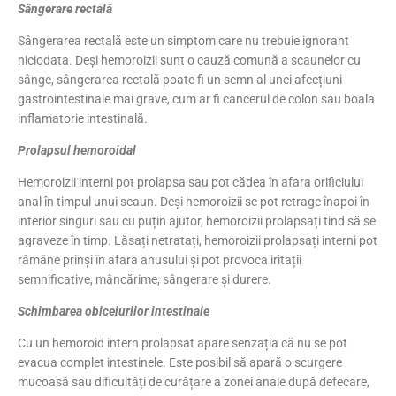
Sângerare rectală
Sângerarea rectală este un simptom care nu trebuie ignorant
niciodata. Deși hemoroizii sunt o cauză comună a scaunelor cu
sânge, sângerarea rectală poate fi un semn al unei afecțiuni
gastrointestinale mai grave, cum ar fi cancerul de colon sau boala
inflamatorie intestinală.
Prolapsul hemoroidal
Hemoroizii interni pot prolapsa sau pot cădea în afara orificiului
anal în timpul unui scaun. Deși hemoroizii se pot retrage înapoi în
interior singuri sau cu puțin ajutor, hemoroizii prolapsați tind să se
agraveze în timp. Lăsați netratați, hemoroizii prolapsați interni pot
rămâne prinși în afara anusului și pot provoca iritații
semnificative, mâncărime, sângerare și durere.
Schimbarea obiceiurilor intestinale
Cu un hemoroid intern prolapsat apare senzația că nu se pot
evacua complet intestinele. Este posibil să apară o scurgere
mucoasă sau dificultăți de curățare a zonei anale după defecare,