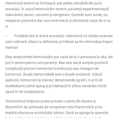
Hemoroizii externi se formează sub pielea sensibilă din jurul
anusului. În cazul hemoroizilor externi, pacienții experimentează
mâncărimi, dureri, usturimi și sângerare. Durerile sunt surde, nu
neapărat puternice dar care enervează și afectează viața de zi cu
zi.
– Prolabati
(ies în afara anusului): reprezintă un stadiu avansat
care coboară odata cu defecatia și trebuie sa fie reintroduși înapoi
manual
Deși simptomele hemoroizilor pot varia de la o persoana la alta, ele
pot fi severe pentru unii pacienți. Mai ales dacă aceștia prezintă
complicații precum hemoroizi trombozați sau cheaguri de
hemoroizi. Boala hemoroidală este o boală evolutivă. Odată
apărută, hemoroizii își măresc dimensiunile (grad I, II și III de
stadializare) până ajung și prolabează în afara canalului rectal
(grad IV de stadializare).
Tratamentul timpuriu poate preveni o parte din durere și
discomfort iar perioada de recuperare este foarte mică și nu
implică afectarea activităților zilnice. Dacă se ajunge la operație,