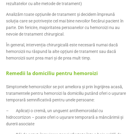
rezultatelor cu alte metode de tratament)
Analizăm toate opțiunile de tratament și decidem împreună
soluția care se potrivește cel mai bine nevoilor fiecărui pacient în
parte. Din fericire, majoritatea persoanelor cu hemoroizi nu au
nevoie de tratament chirurgical.
În general, intervenția chirurgicală este necesară numai dacă
hemoroizii nu răspund la alte opțiuni de tratament sau dacă
hemoroizii sunt prea mari și de prea mult timp.
Remedii la domiciliu pentru hemoroizi
Simptomele hemoroizilor se pot ameliora și prin îngrijirea acasă,
tratamentele pentru hemoroizi la domiciliu putând oferi o ușurare
temporară semnificativă pentru unele persoane:
– Aplicați o cremă, un unguent antihemoroidal cu
hidrocortizon – poate oferi o ușurare temporară a mâncărimii și
durerii asociate