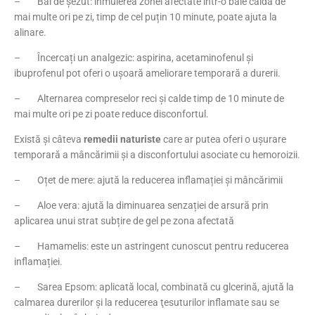
– Băi de șezut: înmuierea zonei afectate într-o baie caldă de
mai multe ori pe zi, timp de cel puțin 10 minute, poate ajuta la
alinare.
– Încercați un analgezic: aspirina, acetaminofenul și
ibuprofenul pot oferi o ușoară ameliorare temporară a durerii.
– Alternarea compreselor reci și calde timp de 10 minute de
mai multe ori pe zi poate reduce disconfortul.
Există și câteva
remedii naturiste
care ar putea oferi o ușurare
temporară a mâncărimii și a disconfortului asociate cu hemoroizii.
– Oțet de mere: ajută la reducerea inflamației și mâncărimii
– Aloe vera: ajută la diminuarea senzației de arsură prin
aplicarea unui strat subțire de gel pe zona afectată
– Hamamelis: este un astringent cunoscut pentru reducerea
inflamației.
– Sarea Epsom: aplicată local, combinată cu glcerină, ajută la
calmarea durerilor și la reducerea ţesuturilor inflamate sau se