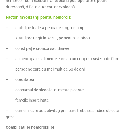
hemoroizii sunt excizati, iar evolutia postoperatorie poate fi
dureroasă, dificila si uneori anevoioasă.
Factori favorizanți pentru hemoroizi
– statul pe toaletă perioade lungi de timp
– statul prelungit în șezut, pe scaun, la birou
– constipație cronică sau diaree
– alimentația cu alimente care au un conținut scăzut de fibre
– persoane care au mai mult de 50 de ani
– obezitatea
– consumul de alcool si alimente picante
– femeile insarcinate
– oamenii care au activități prin care trebuie să ridice obiecte
grele
Complicațiile hemoroizilor