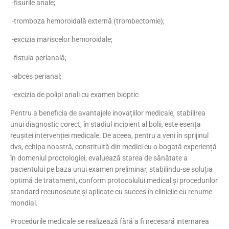
-fisurile anale;
-tromboza hemoroidală externă (trombectomie);
-excizia mariscelor hemoroidale;
-fistula perianală;
-abces perianal;
-excizia de polipi anali cu examen bioptic
Pentru a beneficia de avantajele inovațiilor medicale, stabilirea
unui diagnostic corect, în stadiul incipient al bolii, este esența
reușitei intervenției medicale. De aceea, pentru a veni în sprijinul
dvs, echipa noastră, constituită din medici cu o bogată experiență
în domeniul proctologiei, evaluează starea de sănătate a
pacientului pe baza unui examen preliminar, stabilindu-se soluția
optimă de tratament, conform protocolului medical și procedurilor
standard recunoscute și aplicate cu succes în clinicile cu renume
mondial.
Procedurile medicale se realizează fără a fi necesară internarea