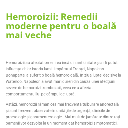
Hemoroizii: Remedii
moderne pentru o boală
mai veche
Hemoroizii au afectat omenirea incă din antichitate și ar fi putut
influența chiar istoria lumii. Impăratul Franței, Napoleon
Bonaparte, a suferit o boală hemoroidală. În ziua luptei decisive la
Waterloo, Napoleon a avut mari dureri din cauza unei afecțiuni
severe de hemoroizi trombozati, ceea ce a afectat
comportamentul lui pe câmpul de luptă.
Astăzi, hemoroizii răman cea mai frecventă tulburare anorectală
și sunt frecvent observate în unitățile de urgență, clinicile de
proctologie și gastroenterologie. Mai mult de jumătate dintre toți
oamenii vor dezvolta la un moment dat hemoroizi simptomatici.