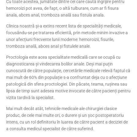
Cu toate acestea, jumătate dintre cei care caută îngrijire pentru
hemoroizi pot avea, de fapt, o altă tulburare, cum ar fi fisura
anala, abces anal, tromboza anală sau fistula anala.
Clinica noastră și-a extins recent lista de specialități medicale,
focusându-se pe tratarea eficientă, prin metode minim invazive a
unor afecțiuni frecvente lunii moderne: hemoroizii, fisurile,
tromboza anală, abces anal și fistulele anale.
Proctologia este acea specialitate medicală care se ocupă cu
diagnosticarea și vindecarea bolilor anale. Deși mai puțin
cunoscută de către populație, cercetările medicale relevă faptul că
mai mult de 60% din populație s-a confruntat deja cu o afecțiune
patologică din sfera proctologiei. Din păcate, teama, rușinea sau
lipsa de timp sunt adesea motive invocate de către pacienți pentru
vizita tardivă la specialist.
Mai mult decât atât, tehnicile medicale ale chirurgiei clasice
produc, de cele mai multe ori, o durere și un șoc postoperatoriu
intens, cu un rol definitoriu în luarea de către pacient a deciziei de
a consulta medicul specialist de către suferind.