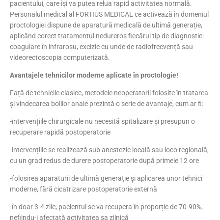
pacientului, care își va putea relua rapid activitatea normală.
Personalul medical al FORTIUS MEDICAL ce activează în domeniul
proctologiei dispune de aparatură medicală de ultimă generație,
aplicând corect tratamentul nedureros fiecărui tip de diagnostic:
coagulare în infraroșu, excizie cu unde de radiofrecvență sau
videorectoscopia computerizată.
Avantajele tehnicilor moderne aplicate în proctologie!
Față de tehnicile clasice, metodele neoperatorii folosite în tratarea
și vindecarea bolilor anale prezintă o serie de avantaje, cum ar fi:
-intervențiile chirurgicale nu necesită spitalizare și presupun o
recuperare rapidă postoperatorie
-intervențiile se realizează sub anestezie locală sau loco regională,
cu un grad redus de durere postoperatorie după primele 12 ore
-folosirea aparaturii de ultimă generație și aplicarea unor tehnici
moderne, fără cicatrizare postoperatorie externă
-în doar 3-4 zile, pacientul se va recupera în proporție de 70-90%,
nefiindu-i afectată activitatea sa zilnică