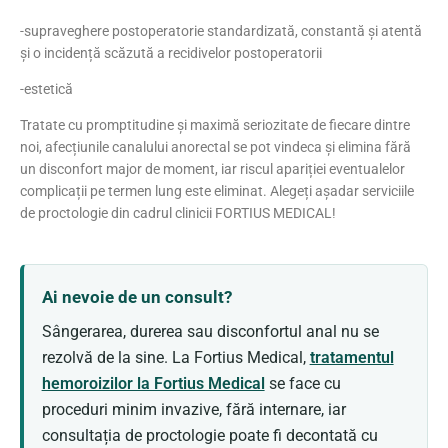
-supraveghere postoperatorie standardizată, constantă și atentă
și o incidență scăzută a recidivelor postoperatorii
-estetică
Tratate cu promptitudine și maximă seriozitate de fiecare dintre
noi, afecțiunile canalului anorectal se pot vindeca și elimina fără
un disconfort major de moment, iar riscul apariției eventualelor
complicații pe termen lung este eliminat. Alegeți așadar serviciile
de proctologie din cadrul clinicii FORTIUS MEDICAL!
Ai nevoie de un consult?
Sângerarea, durerea sau disconfortul anal nu se
rezolvă de la sine. La Fortius Medical,
tratamentul
hemoroizilor la Fortius Medical
se face cu
proceduri minim invazive, fără internare, iar
consultația de proctologie poate fi decontată cu