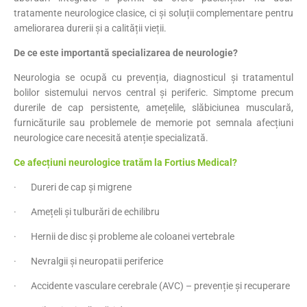
tratamente neurologice clasice, ci și soluții complementare pentru
ameliorarea durerii și a calității vieții.
De ce este importantă specializarea de neurologie?
Neurologia se ocupă cu prevenția, diagnosticul și tratamentul
bolilor sistemului nervos central și periferic. Simptome precum
durerile de cap persistente, amețelile, slăbiciunea musculară,
furnicăturile sau problemele de memorie pot semnala afecțiuni
neurologice care necesită atenție specializată.
Ce afecțiuni neurologice tratăm la Fortius Medical?
· Dureri de cap și migrene
· Amețeli și tulburări de echilibru
· Hernii de disc și probleme ale coloanei vertebrale
· Nevralgii și neuropatii periferice
· Accidente vasculare cerebrale (AVC) – prevenție și recuperare