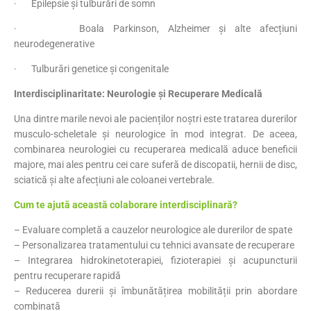
· Epilepsie și tulburări de somn
· Boala Parkinson, Alzheimer și alte afecțiuni
neurodegenerative
· Tulburări genetice și congenitale
Interdisciplinaritate: Neurologie și Recuperare Medicală
Una dintre marile nevoi ale pacienților noștri este tratarea durerilor
musculo-scheletale și neurologice în mod integrat. De aceea,
combinarea neurologiei cu recuperarea medicală aduce beneficii
majore, mai ales pentru cei care suferă de discopatii, hernii de disc,
sciatică și alte afecțiuni ale coloanei vertebrale.
Cum te ajută această colaborare interdisciplinară?
– Evaluare completă a cauzelor neurologice ale durerilor de spate
– Personalizarea tratamentului cu tehnici avansate de recuperare
– Integrarea hidrokinetoterapiei, fizioterapiei și acupuncturii
pentru recuperare rapidă
– Reducerea durerii și îmbunătățirea mobilității prin abordare
combinată