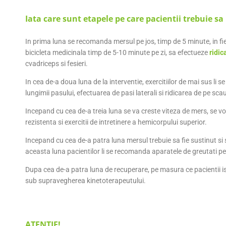
Iata care sunt etapele pe care pacientii trebuie sa
In prima luna se recomanda mersul pe jos, timp de 5 minute, in f
bicicleta medicinala timp de 5-10 minute pe zi, sa efectueze
ridic
cvadriceps si fesieri.
In cea de-a doua luna de la interventie, exercitiilor de mai sus li s
lungimii pasului, efectuarea de pasi laterali si ridicarea de pe sca
Incepand cu cea de-a treia luna se va creste viteza de mers, se vor 
rezistenta si exercitii de intretinere a hemicorpului superior.
Incepand cu cea de-a patra luna mersul trebuie sa fie sustinut si
aceasta luna pacientilor li se recomanda aparatele de greutati pe
Dupa cea de-a patra luna de recuperare, pe masura ce pacientii is
sub supravegherea kinetoterapeutului.
ATENTIE!