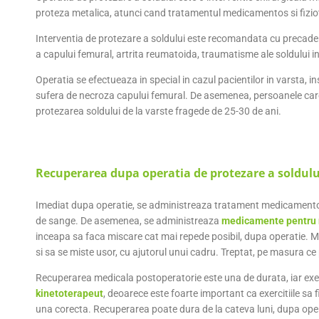
proteza metalica, atunci cand tratamentul medicamentos si fizio
Interventia de protezare a soldului este recomandata cu precader
a capului femural, artrita reumatoida, traumatisme ale soldului i
Operatia se efectueaza in special in cazul pacientilor in varsta, in
sufera de necroza capului femural. De asemenea, persoanele car
protezarea soldului de la varste fragede de 25-30 de ani.
Recuperarea dupa operatia de protezare a soldulu
Imediat dupa operatie, se administreaza tratament medicamento
de sange. De asemenea, se administreaza
medicamente pentru r
inceapa sa faca miscare cat mai repede posibil, dupa operatie. Me
si sa se miste usor, cu ajutorul unui cadru. Treptat, pe masura ce p
Recuperarea medicala postoperatorie este una de durata, iar exer
kinetoterapeut
, deoarece este foarte important ca exercitiile sa 
una corecta. Recuperarea poate dura de la cateva luni, dupa oper