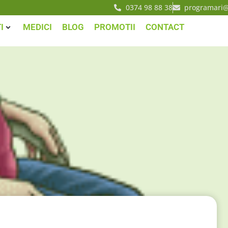
0374 98 88 38
programari@
I
MEDICI
BLOG
PROMOTII
CONTACT