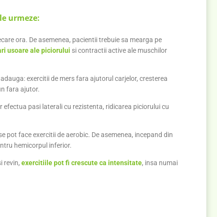
 le urmeze:
iecare ora. De asemenea, pacientii trebuie sa mearga pe
ari usoare ale piciorului
si contractii active ale muschilor
e adauga: exercitii de mers fara ajutorul carjelor, cresterea
un fara ajutor.
efectua pasi laterali cu rezistenta, ridicarea piciorului cu
 se pot face exercitii de aerobic. De asemenea, incepand din
ntru hemicorpul inferior.
i revin,
exercitiile pot fi crescute ca intensitate
, insa numai