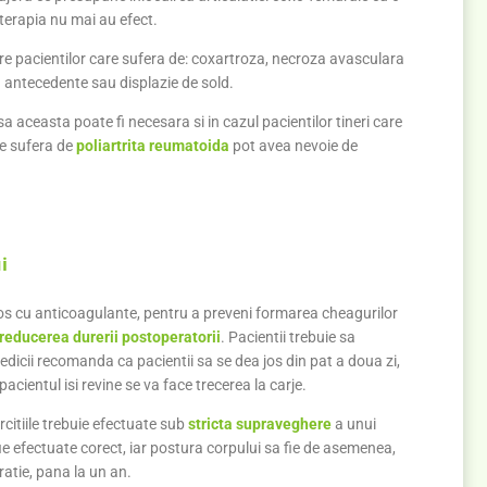
terapia nu mai au efect.
e pacientilor care sufera de: coxartroza, necroza avasculara
n antecedente sau displazie de sold.
sa aceasta poate fi necesara si in cazul pacientilor tineri care
e sufera de
poliartrita reumatoida
pot avea nevoie de
i
s cu anticoagulante, pentru a preveni formarea cheagurilor
educerea durerii postoperatorii
. Pacientii trebuie sa
dicii recomanda ca pacientii sa se dea jos din pat a doua zi,
acientul isi revine se va face trecerea la carje.
citiile trebuie efectuate sub
stricta supraveghere
a unui
fie efectuate corect, iar postura corpului sa fie de asemenea,
atie, pana la un an.