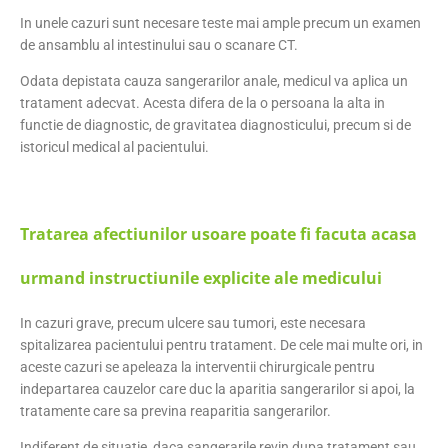
In unele cazuri sunt necesare teste mai ample precum un examen
de ansamblu al intestinului sau o scanare CT.
Odata depistata cauza sangerarilor anale, medicul va aplica un
tratament adecvat. Acesta difera de la o persoana la alta in
functie de diagnostic, de gravitatea diagnosticului, precum si de
istoricul medical al pacientului.
Tratarea afectiunilor usoare poate fi facuta acasa
urmand instructiunile explicite ale medicului
In cazuri grave, precum ulcere sau tumori, este necesara
spitalizarea pacientului pentru tratament. De cele mai multe ori, in
aceste cazuri se apeleaza la interventii chirurgicale pentru
indepartarea cauzelor care duc la aparitia sangerarilor si apoi, la
tratamente care sa previna reaparitia sangerarilor.
Indiferent de situatie, daca sangerarile revin dupa tratament sau