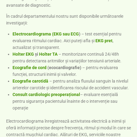
avansate de diagnostic.
În cadrul departamentului nostru sunt disponibile următoarele
investigații:
Electrocardiograma (EKG sau ECG
)
– test esențial pentru
evaluarea ritmului cardiac. Aici puteți afla și
EKG pret
,
actualizat și transparent.
Holter EKG
și
Holter TA
– monitorizare continuă 24/48h
pentru detectarea aritmiilor și variațiilor tensiunii arteriale.
Ecografie de cord
(ecocardiografie)
– pentru evaluarea
funcției, structurii inimii și valvelor.
Ecografie carotidă
– pentru analiza fluxului sanguin la nivelul
arterelor carotide și identificarea riscului de accident vascular.
Consult cardiologic preoperațional
– evaluare esențială
pentru siguranța pacientului înainte de o intervenție sau
operație
Electrocardiograma înregistrează activitatea electrică a inimii și
oferă informații precise despre frecvența, ritmul și modul în care se
contractă mușchiul cardiac. Alături de EKG, serviciile noastre