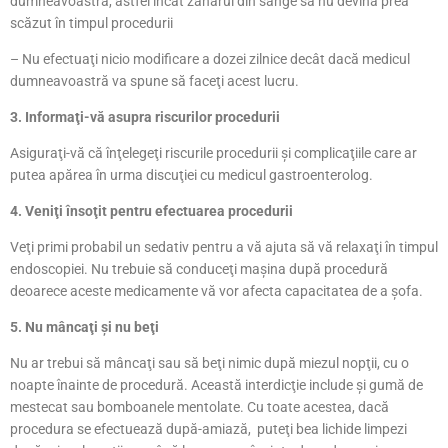
dumneavoastră, astfel încât zahărul din sânge să nu devină prea
scăzut în timpul procedurii
– Nu efectuaţi nicio modificare a dozei zilnice decât dacă medicul
dumneavoastră va spune să faceţi acest lucru.
3. Informaţi-vă asupra riscurilor procedurii
Asiguraţi-vă că înţelegeţi riscurile procedurii şi complicaţiile care ar
putea apărea în urma discuţiei cu medicul gastroenterolog.
4. Veniţi însoţit pentru efectuarea procedurii
Veţi primi probabil un sedativ pentru a vă ajuta să vă relaxaţi în timpul
endoscopiei. Nu trebuie să conduceţi maşina după procedură
deoarece aceste medicamente vă vor afecta capacitatea de a şofa.
5. Nu mâncaţi şi nu beţi
Nu ar trebui să mâncaţi sau să beţi nimic după miezul nopţii, cu o
noapte înainte de procedură. Această interdicţie include şi gumă de
mestecat sau bomboanele mentolate. Cu toate acestea, dacă
procedura se efectuează după-amiază, puteţi bea lichide limpezi