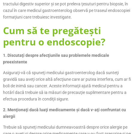
tractului digestiv superior şi se pot preleva ţesuturi pentru biopsie, în
cazul în care medicul gastroenterolog observă pe traseul endoscopiei
formaţiuni care trebuiesc investigate.
Cum să te pregăteşti
pentru o endoscopie?
1. Discutaţi despre afecţiunile sau problemele medicale
preexistente
Asiguraţi-vă că spuneţi medicului gastroenterolog dacă sunteţi
gravidă sau aveţi orice altă afecţiune care ar putea interfera, cum ar fi
boli de inimă sau cancer. Aceste informaţii ajută medicul pentru a
hotărî dacă trebuie să ia măsuri de precauţie suplimentare pentru a
efectua procedura în condiţii sigure.
2. Menţionaţi dacă luaţi medicamente şi dacă v-aţi confruntat cu
alergii
Trebuie să spuneţi medicului dumneavoastră despre orice alergie pe
care o aveţi şi despre orice medicamente care v-au fost prescrise şi pe