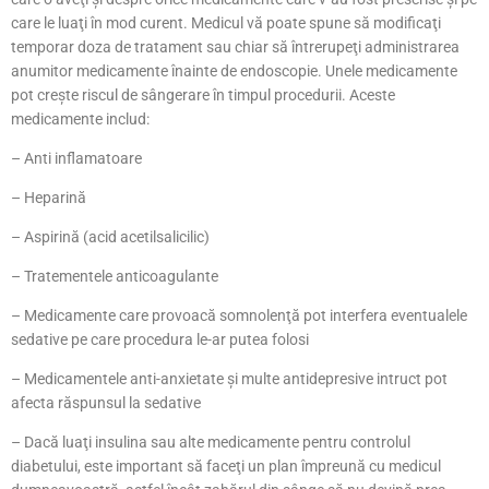
care le luaţi în mod curent. Medicul vă poate spune să modificaţi
temporar doza de tratament sau chiar să întrerupeţi administrarea
anumitor medicamente înainte de endoscopie. Unele medicamente
pot creşte riscul de sângerare în timpul procedurii. Aceste
medicamente includ:
– Anti inflamatoare
– Heparină
– Aspirină (acid acetilsalicilic)
– Tratementele anticoagulante
– Medicamente care provoacă somnolenţă pot interfera eventualele
sedative pe care procedura le-ar putea folosi
– Medicamentele anti-anxietate şi multe antidepresive intruct pot
afecta răspunsul la sedative
– Dacă luaţi insulina sau alte medicamente pentru controlul
diabetului, este important să faceţi un plan împreună cu medicul