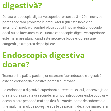
digestivă?
Durata endoscopiei digestive superioare este de 3 – 20 minute, se
poate face fără probleme în ambulatoriu (nu este nevoie de
internare), pacientul putând pleca acasă imediat după endocopie
dacă nu se face anestezie. Durata endoscopiei digestive superioare
este mai mare atunci când este nevoie de biopsie, oprirea unei
sângerări, extragerea de polipi, etc.
Endoscopia digestiva
doare?
Teama principală a pacienţilor este care fac endoscopie digestivă
este ca endoscopia digestivă poate fi dureroasă.
La endoscopia digestivă superioară durerea nu există, iar senzaţia de
greaţă durează câteva secunde, în timpul introducerii endoscopului –
aceasta este perioadă mai neplăcută. Practic teama de endoscopie
ţine mult mai mult de poveştile auzite de pacienţi decât de manevră în