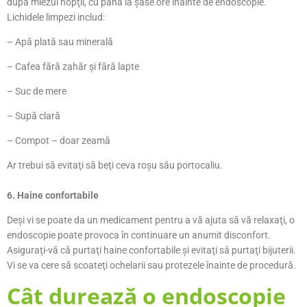
după miezul nopţii, cu până la şase ore înainte de endoscopie.
Lichidele limpezi includ:
– Apă plată sau minerală
– Cafea fără zahăr şi fără lapte
– Suc de mere
– Supă clară
– Compot – doar zeamă
Ar trebui să evitaţi să beţi ceva roşu său portocaliu.
6. Haine confortabile
Deşi vi se poate da un medicament pentru a vă ajuta să vă relaxaţi, o
endoscopie poate provoca în continuare un anumit disconfort.
Asiguraţi-vă că purtaţi haine confortabile şi evitaţi să purtaţi bijuterii.
Vi se va cere să scoateţi ochelarii sau protezele înainte de procedură.
Cât durează o endoscopie