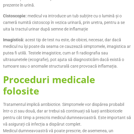
prezente în urină.
Cistoscopie:
medicul va introduce un tub subțire cu o lumină și o
cameră numită cistoscop în vezica urinară, prin uretra, pentru a se
uita la tractul urinar după semne de inflamație
Imagistică:
acest tip de test nu este, de obicei, necesar, dar dacă
medicul nu îşi poate da seama ce cauzează simptomele, imagistica ar
putea fi utilă. Testele imagistice, cum ar fi radiografia sau
ultrasunetele (ecografie), pot ajuta să diagnosticăm dacă există o
tumoare sau o anomalie structurală care provoacă inflamația.
Proceduri medicale
folosite
Tratamentul implică antibiotice. Simptomele vor dispărea probabil
într-o zi sau două, dar ar trebui să continuați să luați antibioticele
pentru cât timp a prescris medicul dumneavoastră. Este important să
vă asigurați că infecția a dispărut complet.
Medicul dumneavoastră vă poate prescrie, de asemenea, un