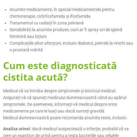
Anumite medicamente, în special medicamentele pentru
chimioterapie, ciclofosfamida și ifosfamida
Tratamentul cu radiații în zona pelviană
Sensibilități la anumite produse, cum ar fi spray-uri de igienă
feminină sau loțiuni
Complicațiile altor afecțiuni, inclusiv diabetul, pietrele la rinichi sau
o prostată mărită
Cum este diagnosticată
cistita acută?
Medicul vă va întreba despre simptomele și istoricul medical.
Asigurați-vă că spuneți medicului dumneavoastră când au apărut
simptomele. De asemenea, informați-vă medicul despre orice
medicamente pe care le luați sau dacă sunteți gravidă.
Medicul dumneavoastră poate recomanda anumite teste, inclusiv:
Analiza urinei:
dacă medicul suspectează o infecție, probabil că va
cere un eșantion de urină pentru a testa bacteriile sau celulele