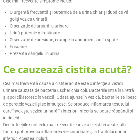
Cele mai frecvente simptome includ:
O urgență frecventă și puternică de a urina chiar și după ce vă
goliți vezica urinară
O senzație de arsură la urinare
Urină puternic mirositoare
O senzație de presiune, crampe în abdomen sau în spate
Frisoane
Prezența sângelui în urină
Ce cauzează cistita acută?
Cea mai frecventă cauză a cistitei acute este o infecție a vezicii
urinare cauzată de bacteria Escherichia coli. Bacteriile intră în uretră
și apoi călătoresc în vezică. Odată ajunse în vezică, bacteriile se lipesc
de peretele vezicii și se înmulțesc. Se produce inflamarea țesutului
care învelește vezica urinară în interior. Infecția se poate răspândi și
în rinichi.
Deși infecțiile sunt cele mai frecvente cauze ale cistitei acute, alți
factori pot provoca inflamarea vezicii urinare și a tractului urinar
inferior. Acestea includ: