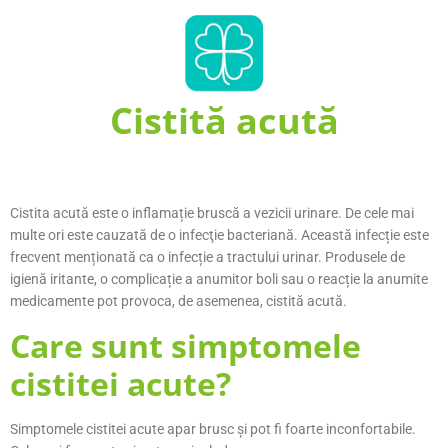
Cistită acută
Cistita acută este o inflamație bruscă a vezicii urinare. De cele mai
multe ori este cauzată de o infecţie bacteriană. Această infecție este
frecvent menționată ca o infecție a tractului urinar. Produsele de
igienă iritante, o complicație a anumitor boli sau o reacție la anumite
medicamente pot provoca, de asemenea, cistită acută.
Care sunt simptomele
cistitei acute?
Simptomele cistitei acute apar brusc și pot fi foarte inconfortabile.