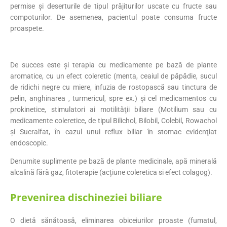
permise şi deserturile de tipul prăjiturilor uscate cu fructe sau
compoturilor. De asemenea, pacientul poate consuma fructe
proaspete.
De succes este și terapia cu medicamente pe bază de plante
aromatice, cu un efect coleretic (menta, ceaiul de păpădie, sucul
de ridichi negre cu miere, infuzia de rostopască sau tinctura de
pelin, anghinarea , turmericul, spre ex.) și cel medicamentos cu
prokinetice, stimulatori ai motilităţii biliare (Motilium sau cu
medicamente coleretice, de tipul Bilichol, Bilobil, Colebil, Rowachol
şi Sucralfat, în cazul unui reflux biliar în stomac evidenţiat
endoscopic.
Denumite suplimente pe bază de plante medicinale, apă minerală
alcalină fără gaz, fitoterapie (acțiune coleretica si efect colagog).
Prevenirea dischineziei biliare
O dietă sănătoasă, eliminarea obiceiurilor proaste (fumatul,