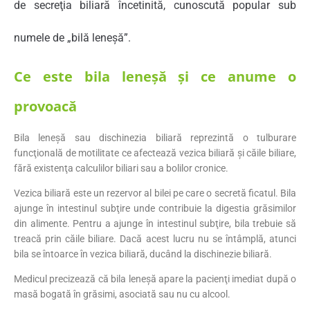
de secreţia biliară încetinită, cunoscută popular sub
numele de „bilă leneşă”.
Ce este bila leneşă şi ce anume o
provoacă
Bila leneşă sau dischinezia biliară reprezintă o tulburare
funcţională de motilitate ce afectează vezica biliară şi căile biliare,
fără existenţa calculilor biliari sau a bolilor cronice.
Vezica biliară este un rezervor al bilei pe care o secretă ficatul. Bila
ajunge în intestinul subţire unde contribuie la digestia grăsimilor
din alimente. Pentru a ajunge în intestinul subţire, bila trebuie să
treacă prin căile biliare. Dacă acest lucru nu se întâmplă, atunci
bila se întoarce în vezica biliară, ducând la dischinezie biliară.
Medicul precizează că bila leneşă apare la pacienţi imediat după o
masă bogată în grăsimi, asociată sau nu cu alcool.