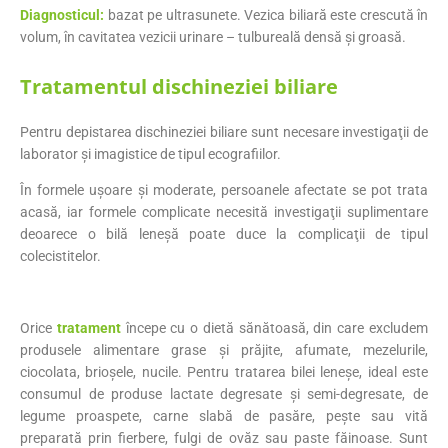
Diagnosticul:
bazat pe ultrasunete. Vezica biliară este crescută în
volum, în cavitatea vezicii urinare – tulbureală densă și groasă.
Tratamentul dischineziei biliare
Pentru depistarea dischineziei biliare sunt necesare investigaţii de
laborator şi imagistice de tipul ecografiilor.
În formele uşoare şi moderate, persoanele afectate se pot trata
acasă, iar formele complicate necesită investigaţii suplimentare
deoarece o bilă leneşă poate duce la complicaţii de tipul
colecistitelor.
Orice
tratament
începe cu o dietă sănătoasă, din care excludem
produsele alimentare grase și prăjite, afumate, mezelurile,
ciocolata, brioșele, nucile. Pentru tratarea bilei leneşe, ideal este
consumul de produse lactate degresate şi semi-degresate, de
legume proaspete, carne slabă de pasăre, peşte sau vită
preparată prin fierbere, fulgi de ovăz sau paste făinoase. Sunt