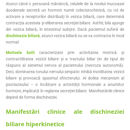
Atunci când o persoană mănâncă, celulele de la nivelul mucoasei
duodenale secretă un hormon numit colecistochinină, cu rol de
activare a receptorilor distribuiţi în vezica biliară, care determină
contracţia acesteia şi eliberarea secreţiei biliare. Astfel, bila ajunge
din vezica biliară, în intestinul subţire. Dacă pacientul suferă de
dischinezie biliară
, atunci vezica biliară nu se va contracta în mod
normal.
Motivele bolii
caracterizate prin activitatea motrică și
contractilitatea vezicii biliare și a tractului biliar țin de tipul de
răspuns al sistemul nervos al pacientului (nevroza autonomă).
Deci, dominarea tonului nervului simpatic inhibă motilitatea vezicii
biliare și provoacă spasmul sfincterului. Al doilea mecanism al
psoriazisului – o încălcare a activității hormonale a anumitor
hormoni, implicată în reglarea secreției biliare. Manifestările clinice
depind de forma dischineziei.
Manifestări clinice ale dischineziei
biliare hiperkinetice