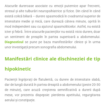
Atacurile dureroase asociate cu emoții puternice apar frecvent,
stresul și alte tulburări neuropsihiatrice și fizice. Din când în când
există colică biliară – durere spasmodică în cvadrantul superior de
intensitate medie și mică, care durează câteva minute, oprită în
mod independent sau cu ajutorul spasmoliticelor. Astfel, nu există
icter și febră. Între atacurile pacienților nu există nicio durere, doar
un sentiment de preaplin în partea superioară a abdomenului.
Diagnosticul
se pune pe baza manifestărilor clinice și în urma
unor investigații precum sonografia abdomenului.
Manifestări clinice ale dischineziei de tip
hipokinetic
Pacienții îngrijorați de flatulentă, cu durere de intensitate slabă,
dar de lungă durată în partea dreaptă a abdomenului (peste 20-30
de minute), care acuză creșterea semnificativă a durerii după
mese, vor prezenta dispepsie: pierderea apetitului, regurgitarea
aerului și constipație.