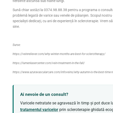
fierbinte ascunsă sub haine lungi.
Sună chiar astăzi la 0374.98.88.38 pentru a programa o consultaț
problemă legată de varice sau venele de păianjen. Scopul nostru e
specialiști dedicați, cu ani de experiență în scleroterapie. Vrem s
sine.
Surse:
https://veinreliever.com/why-winter-months-are-best-for-sclerotherapy/
https://lumenlasercenter.com/vein-treatment-in-the-fall/
https://www.azuravascularcare.com/infoveins/why-autumn-is-the-best-time-to
Ai nevoie de un consult?
Varicele netratate se agravează în timp și pot duce 
tratamentul varicelor
prin scleroterapie ghidată ecogr