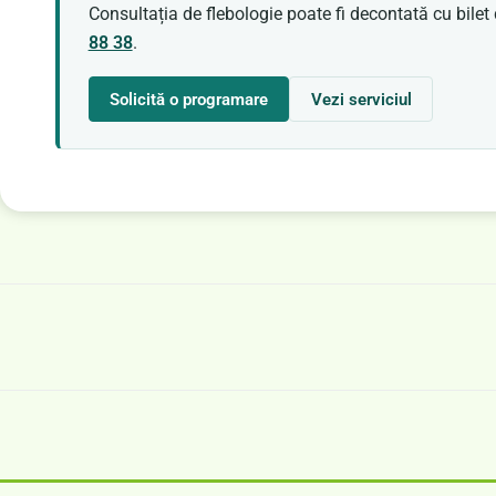
Consultația de flebologie poate fi decontată cu bile
88 38
.
Solicită o programare
Vezi serviciul