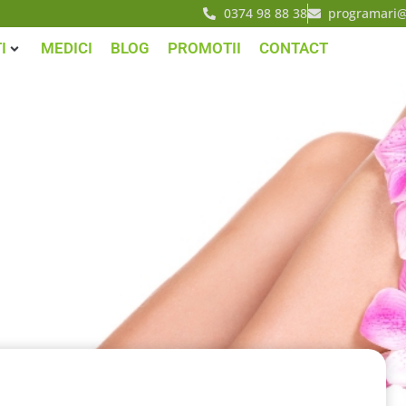
0374 98 88 38
programari@
I
MEDICI
BLOG
PROMOTII
CONTACT