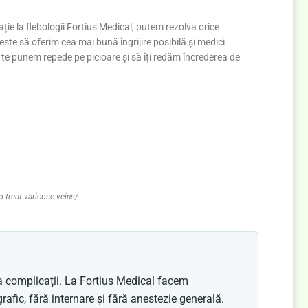
ie la flebologii Fortius Medical, putem rezolva orice
ste să oferim cea mai bună îngrijire posibilă și medici
ă te punem repede pe picioare și să îți redăm încrederea de
-treat-varicose-veins/
la complicații. La Fortius Medical facem
afic, fără internare și fără anestezie generală.