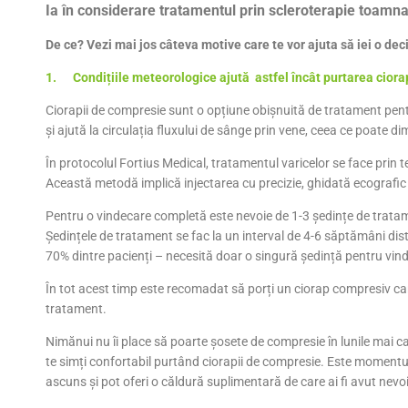
Ia în considerare tratamentul prin scleroterapie toamna
De ce? Vezi mai jos câteva motive care te vor ajuta să iei o deci
1. Condițiile meteorologice ajută astfel încât purtarea ciorap
Ciorapii de compresie sunt o opțiune obișnuită de tratament pentru
și ajută la circulația fluxului de sânge prin vene, ceea ce poate d
În protocolul Fortius Medical, tratamentul varicelor se face prin
Această metodă implică injectarea cu precizie, ghidată ecografic 
Pentru o vindecare completă este nevoie de 1-3 ședințe de tratame
Ședințele de tratament se fac la un interval de 4-6 săptămâni dist
70% dintre pacienți – necesită doar o singură ședință pentru vin
În tot acest timp este recomadat să porți un ciorap compresiv c
tratament.
Nimănui nu îi place să poarte șosete de compresie în lunile mai 
te simți confortabil purtând ciorapii de compresie. Este momentul
ascuns și pot oferi o căldură suplimentară de care ai fi avut nevo