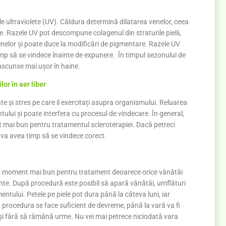
ele ultraviolete (UV). Căldura determină dilatarea venelor, ceea
. Razele UV pot descompune colagenul din straturile pielii,
 venelor și poate duce la modificări de pigmentare. Razele UV
timp să se vindece înainte de expunere. În timpul sezonului de
 ascunse mai ușor în haine.
or în aer liber
ate și stres pe care il exercitați asupra organismului. Reluarea
ului și poate interfera cu procesul de vindecare. În general,
 mai bun pentru tratamentul scleroterapiei. Dacă petreci
ul va avea timp să se vindece corect.
un moment mai bun pentru tratament deoarece orice vânătăi
inte. După procedură este posibil să apară vânătăi, umflături
amentului. Petele pe piele pot dura până la câteva luni, iar
procedura se face suficient de devreme, până la vară va fi
 și fără să rămână urme. Nu vei mai petrece niciodată vara