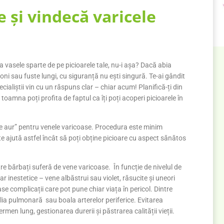
și vindecă varicele
a vasele sparte de pe picioarele tale, nu-i așa? Dacă abia
loni sau fuste lungi, cu siguranță nu ești singură. Te-ai gândit
cialiștii vin cu un răspuns clar – chiar acum! Planifică-ți din
oamna poți profita de faptul ca îți poți acoperi picioarele în
de aur” pentru venele varicoase. Procedura este minim
 te ajută astfel încât să poți obține picioare cu aspect sănătos
tre bărbați suferă de vene varicoase. În funcție de nivelul de
ar inestetice – vene albăstrui sau violet, răsucite și uneori
e complicații care pot pune chiar viața în pericol. Dintre
pulmonară sau boala arterelor periferice. Evitarea
rmen lung, gestionarea durerii și păstrarea calității vieții.