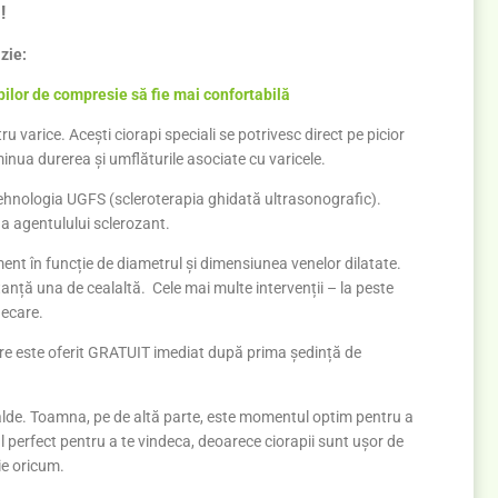
!
zie:
ilor de compresie să fie mai confortabilă
 varice. Acești ciorapi speciali se potrivesc direct pe picior
iminua durerea și umflăturile asociate cu varicele.
 tehnologia UGFS (scleroterapia ghidată ultrasonografic).
a agentulului sclerozant.
nt în funcție de diametrul și dimensiunea venelor dilatate.
anță una de cealaltă. Cele mai multe intervenții – la peste
decare.
are este oferit GRATUIT imediat după prima ședință de
calde. Toamna, pe de altă parte, este momentul optim pentru a
 perfect pentru a te vindeca, deoarece ciorapii sunt ușor de
ie oricum.