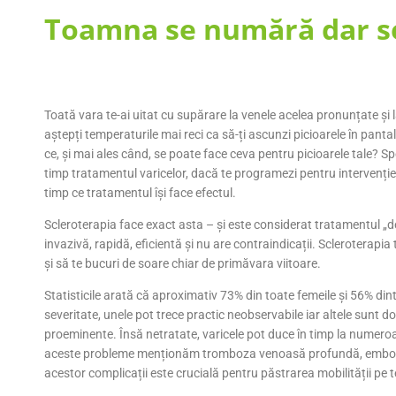
Toamna se numără dar se 
Toată vara te-ai uitat cu supărare la venele acelea pronunțate și l
aștepți temperaturile mai reci ca să-ți ascunzi picioarele în panta
ce, și mai ales când, se poate face ceva pentru picioarele tale? Spe
timp tratamentul varicelor, dacă te programezi pentru intervenție t
timp ce tratamentul își face efectul.
Scleroterapia face exact asta – și este considerat tratamentul „
invazivă, rapidă, eficientă și nu are contraindicații. Scleroterapia
și să te bucuri de soare chiar de primăvara viitoare.
Statisticile arată că aproximativ 73% din toate femeile și 56% din
severitate, unele pot trece practic neobservabile iar altele sunt do
proeminente. Însă netratate, varicele pot duce în timp la numeroas
aceste probleme menționăm tromboza venoasă profundă, embolia 
acestor complicații este crucială pentru păstrarea mobilității pe te