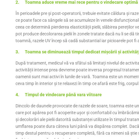
2. Toamna aduce vreme mai rece pentru o vindecare optimă
În perioadele pre și post-operatorii, trebuie evitate căldura și raz
ce poate face ca sângele să se acumuleze în venele disfuncționale
ceea ce determină pierderea elasticității pielii, slăbirea pereților
pot produce decolorarea pielii în zonele tratate dacă nu li se dă 
toamnă, razele UV încep să cadă substantial iar picioarele pot fi
3. Toamna se diminuează timpul dedicat mișcării și activitățil
După tratament, medicul vă va sfătui să limitați nivelul de activit
activității intense prea devreme poate inversa progresul tratament
oamenii sunt mai activi în lunile de vară. Toamna este un moment
ceva timp în interior și te relaxezi în timp ce afară este frig, corp
4. Timpul de vindecare până vara viitoare
Dincolo de daunele provocate de razele de soare, toamna este 
care pot apărea pot fi acoperite ușor și confortabil cu îmbrăcăm
și decolorări ale pielii datorită substanței utilizate în timpul trat
umflarea poate dura câteva luni până va dispărea complet. Dacă 
timp destul pentru o recuperare completă, fără ca nimeni să știe