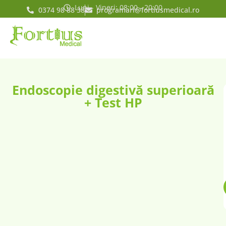
Luni - Vineri: 08:00 - 20:00
0374 98 88 38
programari@fortiusmedical.ro
Endoscopie digestivă superioară
+ Test HP