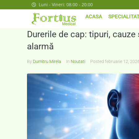
Luni - Vineri: 08:00 - 20:00
ACASA
SPECIALITAT
Durerile de cap: tipuri, cauz
alarmă
By
Dumitru Mirela
In
Noutati
Posted
februarie 12, 202