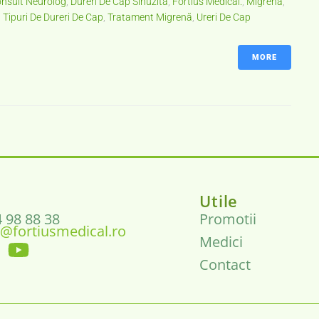
nsult Neurolog
,
Dureri De Cap Sinuzită
,
Fortius Medical.
,
Migrenă
,
,
Tipuri De Dureri De Cap
,
Tratament Migrenă
,
Ureri De Cap
MORE
Utile
4 98 88 38
Promotii
@fortiusmedical.ro
Medici
Contact