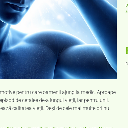
D
a
N
e motive pentru care oamenii ajung la medic. Aproape
sod de cefalee de-a lungul vieții, iar pentru unii,
ză calitatea vieții. Deși de cele mai multe ori nu