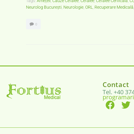
Tags:
Amețeli
,
Cauze Cefalee
,
Cefalee
,
Cefalee Cervicală
,
Co
Neurolog București
,
Neurologie
,
ORL
,
Recuperare Medicală
0
Contact
Tel. +40 37
programari