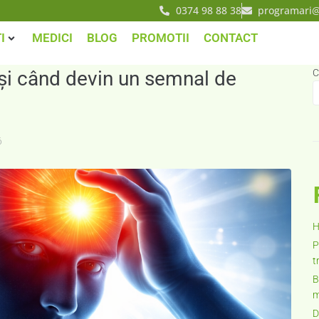
0374 98 88 38
programari@
I
MEDICI
BLOG
PROMOTII
CONTACT
e și când devin un semnal de
C
6
H
P
t
B
m
D