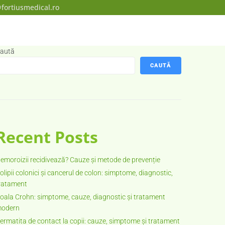
fortiusmedical.ro
aută
CAUTĂ
Recent Posts
emoroizii recidivează? Cauze și metode de prevenție
olipii colonici și cancerul de colon: simptome, diagnostic,
ratament
oala Crohn: simptome, cauze, diagnostic și tratament
odern
ermatita de contact la copii: cauze, simptome și tratament