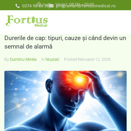
Luni - Vineri: 08:00 - 20:00
0374 98 88 38
programari@fortiusmedical.ro
Durerile de cap: tipuri, cauze și când devin un
semnal de alarmă
By
Dumitru Mirela
In
Noutati
Posted
februarie 12, 2026