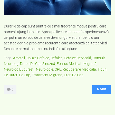
Durerile de cap sunt printre cele mai frecvente motive pentru care
oamenii ajung la medic. Aproape fiecare persoană experimentează
cel puțin un episod de cefalee de-a lungul vieții, iar pentru unii,
acestea devin o problemă recurentă care afectează calitatea vieții.
Deși de cele mai multe ori nu indică o afecțiune...
Tags:
Amețeli
,
Cauze Cefalee
,
Cefalee
,
Cefalee Cervicală
,
Consult
Neurolog
,
Dureri De Cap Sinuzită
,
Fortius Medical.
,
Migrenă
,
Neurolog București
,
Neurologie
,
ORL
,
Recuperare Medicală
,
Tipuri
De Dureri De Cap
,
Tratament Migrenă
,
Ureri De Cap
MORE
0