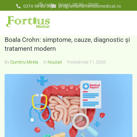
Luni - Vineri: 08:00 - 20:00
0374 98 88 38
programari@fortiusmedical.ro
Boala Crohn: simptome, cauze, diagnostic și
tratament modern
By
Dumitru Mirela
In
Noutati
Posted
mai 11, 2026