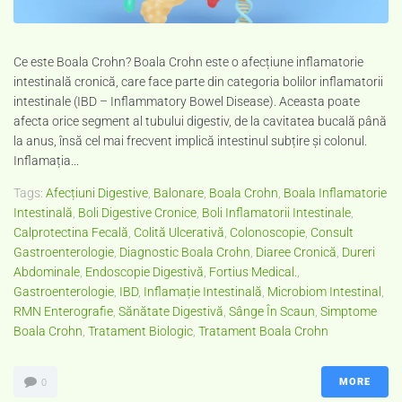
Ce este Boala Crohn? Boala Crohn este o afecțiune inflamatorie
intestinală cronică, care face parte din categoria bolilor inflamatorii
intestinale (IBD – Inflammatory Bowel Disease). Aceasta poate
afecta orice segment al tubului digestiv, de la cavitatea bucală până
la anus, însă cel mai frecvent implică intestinul subțire și colonul.
Inflamația...
Tags:
Afecțiuni Digestive
,
Balonare
,
Boala Crohn
,
Boala Inflamatorie
Intestinală
,
Boli Digestive Cronice
,
Boli Inflamatorii Intestinale
,
Calprotectina Fecală
,
Colită Ulcerativă
,
Colonoscopie
,
Consult
Gastroenterologie
,
Diagnostic Boala Crohn
,
Diaree Cronică
,
Dureri
Abdominale
,
Endoscopie Digestivă
,
Fortius Medical.
,
Gastroenterologie
,
IBD
,
Inflamație Intestinală
,
Microbiom Intestinal
,
RMN Enterografie
,
Sănătate Digestivă
,
Sânge În Scaun
,
Simptome
Boala Crohn
,
Tratament Biologic
,
Tratament Boala Crohn
MORE
0