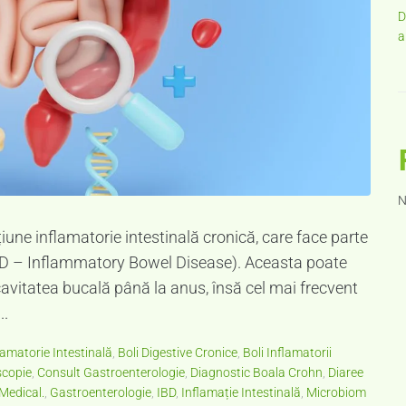
D
a
N
une inflamatorie intestinală cronică, care face parte
 (IBD – Inflammatory Bowel Disease). Aceasta poate
 cavitatea bucală până la anus, însă cel mai frecvent
..
lamatorie Intestinală
,
Boli Digestive Cronice
,
Boli Inflamatorii
copie
,
Consult Gastroenterologie
,
Diagnostic Boala Crohn
,
Diaree
Medical.
,
Gastroenterologie
,
IBD
,
Inflamație Intestinală
,
Microbiom