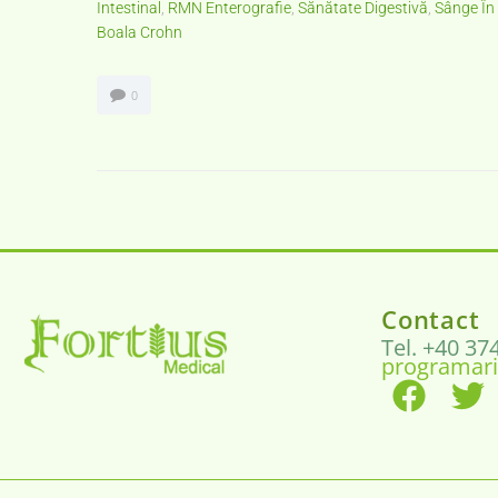
Intestinal
,
RMN Enterografie
,
Sănătate Digestivă
,
Sânge În
Boala Crohn
0
Contact
Tel. +40 37
programari