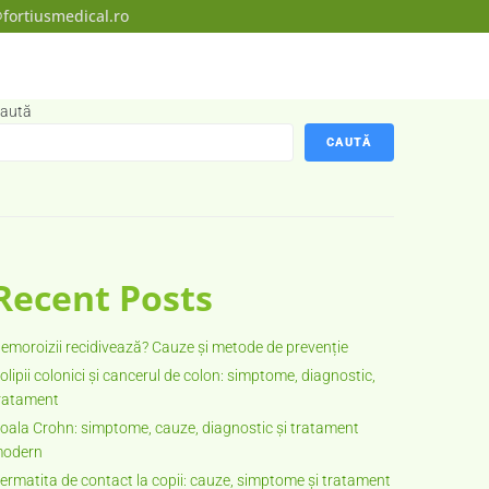
fortiusmedical.ro
aută
CAUTĂ
Recent Posts
emoroizii recidivează? Cauze și metode de prevenție
olipii colonici și cancerul de colon: simptome, diagnostic,
ratament
oala Crohn: simptome, cauze, diagnostic și tratament
odern
ermatita de contact la copii: cauze, simptome și tratament