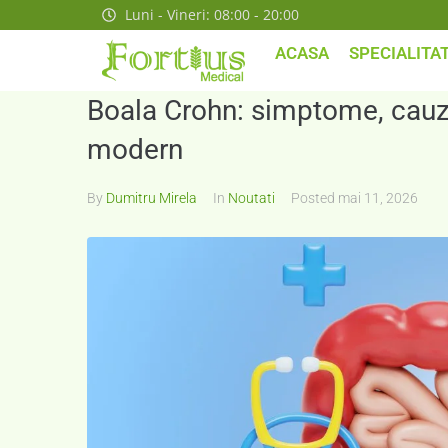
Luni - Vineri: 08:00 - 20:00
ACASA
SPECIALITAT
Boala Crohn: simptome, cauze
modern
By
Dumitru Mirela
In
Noutati
Posted
mai 11, 2026