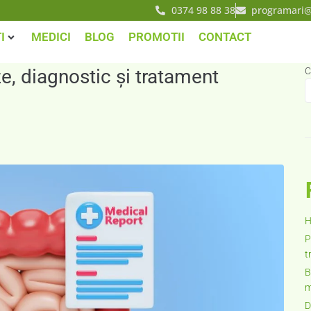
0374 98 88 38
programari@
I
MEDICI
BLOG
PROMOTII
CONTACT
, diagnostic și tratament
C
H
P
t
B
m
D