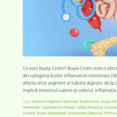
Ce este Boala Crohn? Boala Crohn este o afecți
din categoria bolilor inflamatorii intestinale
afecta orice segment al tubului digestiv, de la
implică intestinul subțire și colonul. Inflamația.
Tags:
Afecțiuni Digestive
,
Balonare
,
Boala Crohn
,
Boala Inf
Intestinale
,
Calprotectina Fecală
,
Colită Ulcerativă
,
Colonos
Cronică
,
Dureri Abdominale
,
Endoscopie Digestivă
,
Fortius 