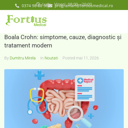
Luni - Vineri: 08:00 - 20:00
0374 98 88 38
programari@fortiusmedical.ro
Boala Crohn: simptome, cauze, diagnostic și
tratament modern
By
Dumitru Mirela
In
Noutati
Posted
mai 11, 2026