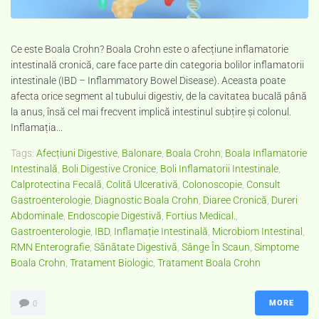
Ce este Boala Crohn? Boala Crohn este o afecțiune inflamatorie
intestinală cronică, care face parte din categoria bolilor inflamatorii
intestinale (IBD – Inflammatory Bowel Disease). Aceasta poate
afecta orice segment al tubului digestiv, de la cavitatea bucală până
la anus, însă cel mai frecvent implică intestinul subțire și colonul.
Inflamația...
Tags:
Afecțiuni Digestive
,
Balonare
,
Boala Crohn
,
Boala Inflamatorie
Intestinală
,
Boli Digestive Cronice
,
Boli Inflamatorii Intestinale
,
Calprotectina Fecală
,
Colită Ulcerativă
,
Colonoscopie
,
Consult
Gastroenterologie
,
Diagnostic Boala Crohn
,
Diaree Cronică
,
Dureri
Abdominale
,
Endoscopie Digestivă
,
Fortius Medical.
,
Gastroenterologie
,
IBD
,
Inflamație Intestinală
,
Microbiom Intestinal
,
RMN Enterografie
,
Sănătate Digestivă
,
Sânge În Scaun
,
Simptome
Boala Crohn
,
Tratament Biologic
,
Tratament Boala Crohn
MORE
0